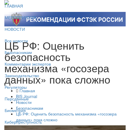
ГЛАВНАЯ
МЕРОПРИЯТИЯ
НОВОСТИ
ЦБ РФ: Оценить
Все новости
безопасность
Безопасникам
механизма «госозера
Комментарии экспертов
данных» пока сложно
Законодательство
Регуляторы
Главная
BIS Journal
Персданные
Новости
Безопасникам
Биометрия
ЦБ РФ: Оценить безопасность механизма «госозера
данных» пока сложно
Киберпреступность