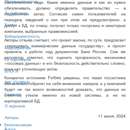
Промышленность
обезличенном виде. Какие именно данные и как их нужно
обезличивать, должно определить правительство — в
За рубежом
подзаконных актах. Согласие самих пользователей на
передачу сведений о них при этом не предусмотрено, а
Кадры
доступ к БД, по плану, получат только госорганы и некоторые
компании, выбранные правкомиссией.
Киберграмотность
Авторы отзыва считают, что проект закона, по сути, предлагает
«передавать коммерческие данные государству», и просят
Мероприятия
привлечь к работе над документом Банк России. Сам же
регулятор отметил, что оценить прозрачность механизма
От партнёров
«госозера данных» и его безопасность действительно сложно,
пока нет уточняющих актов.
БЛОГИ
Конкретно источники Forbes уверены, что такая госсистема
BIS JOURNAL
обязательно обратит на себя внимание хакеров, а у компаний
будет не так много возможностей доказать, что данные их
Главная
клиентов утекли именно из новой системы, а не из
корпоративной БД.
О журнале
11 июня, 2024
Авторы
Безопасникам
Блоги