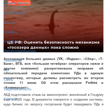
Банки и финтех
Криптоактивы
Бизнес
Сервисы
Соцсети
Импортозамещение
Ассоциация больших данных (VK, «Яндекс», «Сбер», «Т-
Технологии
Банк», ВТБ, вся «большая четвёрка» операторов связи и
другие компании) раскритиковала поправки об
ИИ
обязательной передаче клиентских ПДн в единую
госсистему, которые должны рассмотреть во втором
Связь
чтении 11 июня. Об этом рассказали Forbes и
«Коммерсант».
Нацбезопасность
АБД подготовила отзыв на законопроект, внесённый в Госдуму
Санкции
ещё в 2020 году. В документе говорится о создании системы,
куда бизнес по запросу госорганов будет передавать ПДн в