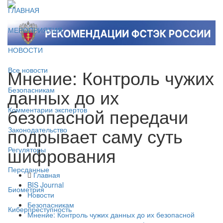
ГЛАВНАЯ
МЕРОПРИЯТИЯ
НОВОСТИ
Мнение: Контроль чужих
Все новости
данных до их
Безопасникам
безопасной передачи
Комментарии экспертов
подрывает саму суть
Законодательство
шифрования
Регуляторы
Персданные
Главная
BIS Journal
Биометрия
Новости
Безопасникам
Киберпреступность
Мнение: Контроль чужих данных до их безопасной