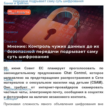
передачи подрывает саму суть шифрования
Банки и финтех
Криптоактивы
Бизнес
Сервисы
Соцсети
Импортозамещение
Технологии
20 июня Совет ЕС планирует проголосовать по
ИИ
законодательному предложению Chat Control, которое
направлено на предотвращение распространения в Сети
Связь
материалов о сексуальном насилии над детьми (CSAM).
Оно требует от интернет-провайдеров сканировать
Нацбезопасность
частные чаты, электронную почту, сообщения в соцсетях
и фотографии на наличие незаконного контента.
Санкции
Признавая сложность явного объявления шифрования вне