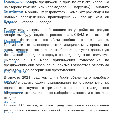
Промышленность
закона, инициаторы предложения призывают к сканированию
на стороне клиента (или «премодерации загрузки») — анализу
За рубежом
контента на мобильных устройствах и компьютерах людей на
наличие определённых правонарушений, прежде чем он
Кадры
будет зашифрован и передан.
По замыслу, локально работающие на устройствах граждан
Киберграмотность
алгоритмы будут надёжно распознавать CSAM и незаконный
контент, блокировать его и/или сообщать о нём властям.
Мероприятия
Противники же законодательной инициативы уверены: акт
автоматического контроля и сообщения о чужих данных до
От партнёров
безопасной передачи в первую очередь подрывает саму суть
шифрования. По мере приближения голосования по
БЛОГИ
предложению они возобновили призывы отказаться от режима
наблюдения до совершения преступления.
BIS JOURNAL
В августе 2021 года компания Apple объявила о подобных
Главная
планах внедрить схему сканирования на стороне клиента,
однако, столкнулась с критикой со стороны гражданского
О журнале
общества и специалистов по кибербезопасности и отказалась
от идеи.
Авторы
Помимо ЕС законы, которые предусматривают сканирование
на стороне клиента как способ опережения шифрования,
Блоги