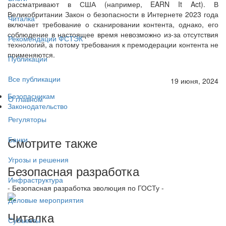
рассматривают в США (например, EARN It Act). В
Великобритании Закон о безопасности в Интернете 2023 года
Читалка
включает требование о сканировании контента, однако, его
соблюдение в настоящее время невозможно из-за отсутствия
Рекомендации ФСТЭК
технологий, а потому требования к премодерации контента не
применяются.
Публикации
Все публикации
19 июня, 2024
Безопасникам
О главном
Законодательство
Регуляторы
Смотрите также
Банки
Угрозы и решения
Безопасная разработка
Инфраструктура
- Безопасная разработка эволюция по ГОСТу -
Деловые мероприятия
Читалка
Субъекты