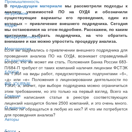
Промышленность
В
предыдущем материале
мы рассмотрели подходы к
анализу уязвимостей ПО на ОУД4 и обозначили
За рубежом
существующие варианты его проведения, один из
которых – привлечение внешнего подрядчика. Сегодня
Кадры
мы остановимся на этом подробнее. Расскажем, по каким
критериям выбрать подрядчика, на что обратить
Киберграмотность
внимание и как можно упростить процедуру анализа.
Мероприятия
Если вы задумались о привлечении внешнего подрядчика для
проведения анализа ПО на ОУД4, возникает справедливый
От партнёров
вопрос, кто же может им стать. Положения Банка России 683-
П/684-П требуют от таких компаний наличия лицензии ФСТЭК
БЛОГИ
на ТЗКИ на виды работ, предусмотренных подпунктами «б»,
«д» или «е» Положения о лицензировании деятельности по
BIS JOURNAL
ТЗКИ, а, значит, при выборе подрядчика можно ограничиться
этим требованием, но это только на первый взгляд. Всего на
Главная
момент написания статьи в реестре соответствующих
лицензий находится более 2500 компаний, и это очень много.
О журнале
Можно ли обращаться в любую из них? И что им потребуется
для проведения анализа?
Авторы
Блоги