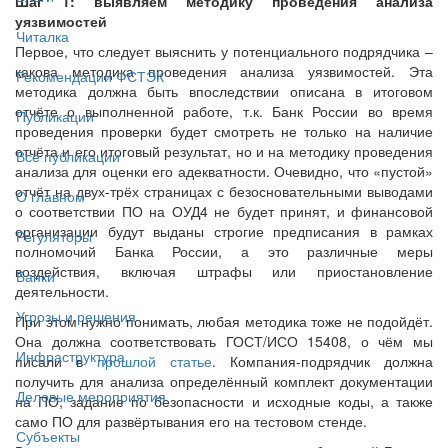
Шаг 1: выявляем методику проведения анализа
уязвимостей
Читалка
Первое, что следует выяснить у потенциального подрядчика –
какова методика проведения анализа уязвимостей. Эта
Рекомендации ФСТЭК
методика должна быть впоследствии описана в итоговом
отчёте о выполненной работе, т.к. Банк России во время
Публикации
проведения проверки будет смотреть не только на наличие
отчёта и его итоговый результат, но и на методику проведения
Все публикации
анализа для оценки его адекватности. Очевидно, что «пустой»
отчёт на двух-трёх страницах с безосновательными выводами
О главном
о соответствии ПО на ОУД4 не будет принят, и финансовой
организации будут выданы строгие предписания в рамках
Регуляторы
полномочий Банка России, а это различные меры
воздействия, включая штрафы или приостановление
Банки
деятельности.
Угрозы и решения
При этом нужно понимать, любая методика тоже не подойдёт.
Она должна соответствовать ГОСТ/ИСО 15408, о чём мы
Инфраструктура
писали в
прошлой статье
. Компания-подрядчик должна
получить для анализа определённый комплект документации
Деловые мероприятия
на ПО, задание по безопасности и исходные коды, а также
само ПО для развёртывания его на тестовом стенде.
Субъекты