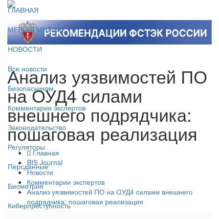
ГЛАВНАЯ
МЕРОПРИЯТИЯ
НОВОСТИ
Анализ уязвимостей ПО
Все новости
на ОУД4 силами
Безопасникам
внешнего подрядчика:
Комментарии экспертов
пошаговая реализация
Законодательство
Регуляторы
Главная
BIS Journal
Персданные
Новости
Комментарии экспертов
Биометрия
Анализ уязвимостей ПО на ОУД4 силами внешнего
подрядчика: пошаговая реализация
Киберпреступность