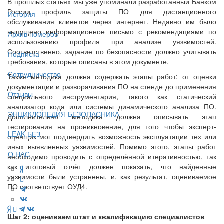
В прошлых статьях мы уже упоминали разработанный Банком
России профиль защиты ПО для дистанционного
История
обслуживания клиентов через интернет. Недавно им было
выпущено информационное письмо с рекомендациями по
Архив номеров
использованию профиля при анализе уязвимостей.
Соответственно, задание по безопасности должно учитывать
Подписка
требования, которые описаны в этом документе.
Сотрудничество
Также методика должна содержать этапы работ: от оценки
документации и разворачивания ПО на стенде до применения
Отзывы
специального инструментария, такого как статический
анализатор кода или системы динамического анализа ПО.
ЭНЦИКЛОПЕДИЯ БЕЗОПАСНИКА
Дополнительно методика должна описывать этап
тестирования на проникновение, для того чтобы эксперт-
LEAK-БЕЗ
оценщик мог подтвердить возможность эксплуатации тех или
иных выявленных уязвимостей. Помимо этого, этапы работ
О НАС
необходимо проводить с определённой итеративностью, так
как итоговый отчёт должен показать, что найденные
уязвимости были устранены, и, как результат, оцениваемое
ПО соответствует ОУД4.
Шаг 2: оцениваем штат и квалификацию специалистов