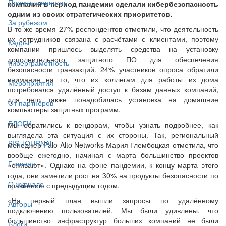
Промышленность
компаний в период пандемии сделали кибербезопасность
одним из своих стратегических приоритетов.
За рубежом
В то же время 27% респондентов отметили, что деятельность
их сотрудников связана с расчётами с клиентами, поэтому
Кадры
компании пришлось выделять средства на установку
дополнительного защитного ПО для обеспечения
Киберграмотность
безопасности транзакций. 24% участников опроса обратили
внимание на то, что их коллегам для работы из дома
Мероприятия
потребовался удалённый доступ к базам данных компаний,
для чего также понадобилась установка на домашние
От партнёров
компьютеры защитных программ.
БЛОГИ
Мы обратились к вендорам, чтобы узнать подробнее, как
выглядела эта ситуация с их стороны. Так, региональный
BIS JOURNAL
менеджер Palo Alto Networks Мария Глембоцкая отметила, что
вообще ежегодно, начиная с марта большинство проектов
Главная
«оживают». Однако на фоне пандемии, к концу марта этого
года, они заметили рост на 30% на продукты безопасности по
О журнале
сравнению с предыдущим годом.
«На первый план вышли запросы по удалённому
Авторы
подключению пользователей. Мы были удивлены, что
большинство инфраструктур больших компаний не были
Блоги