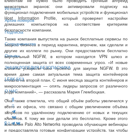
клиентам не нужно было проводить срочный апгрейд
межсетевых экранов: они активировали подписку на
История
функционал подключения мобильных устройств и функционал
Host Information Profile, который проверяет настройки
Архив номеров
домашних компьютеров на соответствие критериям
безопасности компании.
Подписка
Также компания выпустила на рынок бесплатные сервисы по
Сотрудничество
защите бизнеса в период карантина, впрочем, как сделали и
другие их коллеги по рынку. Они предоставляли бесплатно
Отзывы
виртуальный NGFW, в котором находится VPN шлюз и
полноценная защита от всех современных угроз. «И новые
ЭНЦИКЛОПЕДИЯ БЕЗОПАСНИКА
клиенты ускорили свои проекты для закупки NGFW. В это
время даже самая актуальная тема защита контейнеров
LEAK-БЕЗ
отошла на второй план. С июня месяца защита контейнеров и
микросегментация — опять лидеры запросов от различного
О НАС
рода компаний», — рассказала Мария Глембоцкая.
Она также отметила, что общий объём работы увеличился у
всего их офиса, что связано с общим увеличением объёма
запросов по удалённому подключению от новых и текущих
клиентов. К тому же они делали это бесплатно. Кроме этого
компания Palo Alto Networks проводила обучающие вебинары
и предоставляла готовые конфигурации устройств, так чтобы