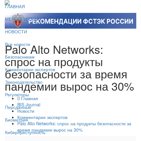
ГЛАВНАЯ
МЕРОПРИЯТИЯ
НОВОСТИ
Palo Alto Networks:
Все новости
спрос на продукты
Безопасникам
безопасности за время
Комментарии экспертов
пандемии вырос на 30%
Законодательство
Регуляторы
Главная
BIS Journal
Персданные
Новости
Комментарии экспертов
Биометрия
Palo Alto Networks: спрос на продукты безопасности за
время пандемии вырос на 30%
Киберпреступность