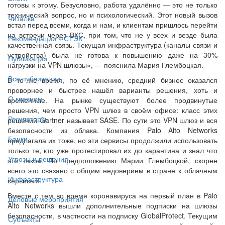
готовы к этому. Безусловно, работа удалённо — это не только
технический вопрос, но и психологический. Этот новый вызов
Читалка
встал перед всеми, когда и нам, и клиентам пришлось перейти
на встречи через ВКС, при том, что не у всех и везде была
Рекомендации ФСТЭК
качественная связь. Текущая инфраструктура (каналы связи и
устройства) была не готова к повышению даже на 30%
Публикации
нагрузки на VPN шлюзы», — пояснила Мария Глембоцкая.
Все публикации
В то же время, по её мнению, средний бизнес оказался
проворнее и быстрее нашёл варианты решения, хоть и
О главном
временные. На рынке существуют более продвинутые
решения, чем просто VPN шлюз в своём офисе: класс этих
Регуляторы
решений Gartner называет SASE. По сути это VPN шлюз и вся
безопасности из облака. Компания Palo Alto Networks
Банки
предлагала их тоже, но эти сервисы продолжили использовать
только те, кто уже протестировал их до карантина и знал что
Угрозы и решения
это такое. По предположению Марии Глембоцкой, скорее
всего это связано с общим недоверием в стране к облачным
Инфраструктура
сервисам.
Вместе с тем во время коронавируса на первый план в Palo
Деловые мероприятия
Alto Networks вышли дополнительные подписки на шлюзы
безопасности, в частности на подписку GlobalProtect. Текущим
Субъекты