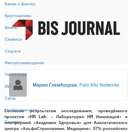
Банки и финтех
Криптоактивы
Бизнес
Сервисы
Соцсети
Импортозамещение
Технологии
Мария Глембоцкая
, Palo Alto Networks
ИИ
Связь
Нацбезопасность
Согласно результатам исследования, проведённого
проектом «HR Lab. – Лаборатория HR Инноваций» и
Санкции
платформой «Академия Здоровья» для Аналитического
центра «АльфаСтрахование. Медицина», 57% российских