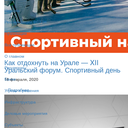
Читалка
Рекомендации ФСТЭК
Публикации
Все публикации
О главном
Как отдохнуть на Урале — XII
Уральский форум. Спортивный день
Регуляторы
Банки
18 февраля, 2020
Подробнее
Угрозы и решения
Инфраструктура
Деловые мероприятия
Субъекты