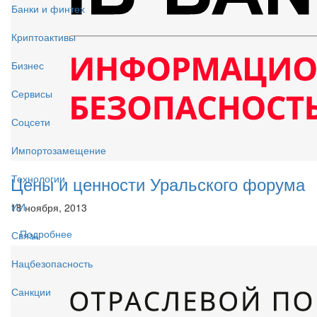
Банки и финтех
Криптоактивы
Бизнес
Сервисы
Соцсети
Импортозамещение
Цены и ценности Уральского форума
Технологии
ИИ
18 ноября, 2013
Подробнее
Связь
Нацбезопасность
Санкции