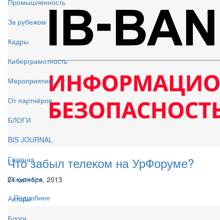
Промышленность
За рубежом
Кадры
Киберграмотность
Мероприятия
От партнёров
БЛОГИ
BIS JOURNAL
Что забыл телеком на УрФоруме?
Главная
О журнале
24 октября, 2013
Подробнее
Авторы
Блоги