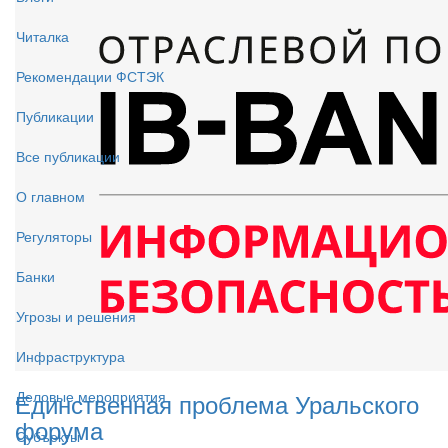
Читалка
Рекомендации ФСТЭК
Публикации
Все публикации
О главном
Регуляторы
Банки
Угрозы и решения
Инфраструктура
Единственная проблема Уральского
Деловые мероприятия
форума
Субъекты