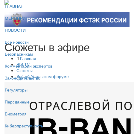
ГЛАВНАЯ
МЕРОПРИЯТИЯ
НОВОСТИ
Сюжеты в эфире
Все новости
Безопасникам
Главная
BIS TV
Комментарии экспертов
Сюжеты
Всё об Уральском форуме
Законодательство
Регуляторы
Персданные
Биометрия
Киберпреступность