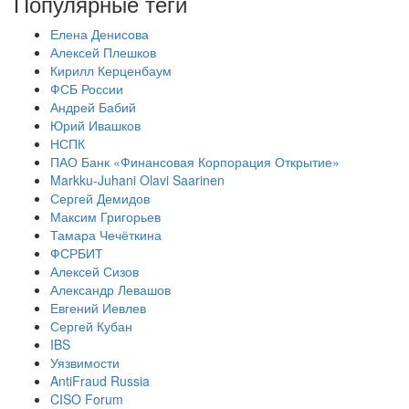
Популярные теги
Елена Денисова
Алексей Плешков
Кирилл Керценбаум
ФСБ России
Андрей Бабий
Юрий Ивашков
НСПК
ПАО Банк «Финансовая Корпорация Открытие»
Markku-Juhani Olavi Saarinen
Сергей Демидов
Максим Григорьев
Тамара Чечёткина
ФСРБИТ
Алексей Сизов
Александр Левашов
Евгений Иевлев
Сергей Кубан
IBS
Уязвимости
AntiFraud Russia
CISO Forum