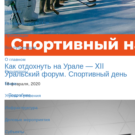
Читалка
Рекомендации ФСТЭК
Публикации
Все публикации
О главном
Как отдохнуть на Урале — XII
Уральский форум. Спортивный день
Регуляторы
Банки
18 февраля, 2020
Подробнее
Угрозы и решения
Инфраструктура
Деловые мероприятия
Субъекты