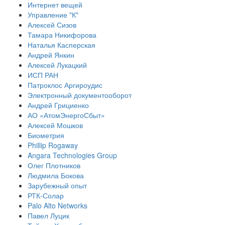
Интернет вещей
Управление "К"
Алексей Сизов
Тамара Никифорова
Наталья Касперская
Андрей Янкин
Алексей Лукацкий
ИСП РАН
Патроклос Аргироудис
Электронный документооборот
Андрей Грициенко
АО «АтомЭнергоСбыт»
Алексей Мошков
Биометрия
Phillip Rogaway
Angara Technologies Group
Олег Плотников
Людмила Бокова
Зарубежный опыт
РТК-Солар
Palo Alto Networks
Павел Луцик