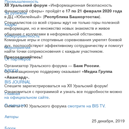
Промышленность
XII Уральский форум
«Информационная безопасность
финансовой сферы» пройдёт
с 17 по 21 февраля 2020 года
За рубежом
в ДЦ «Юбилейный» (
Республика Башкортостан
).
Специалистов со всей страны ждут не только горы полезной
Кадры
информации, но и множество новых знакомств и живое
общение с коллегами в неформальной обстановке.
Киберграмотность
Командные игры и спортивные соревнования укрепят боевой
дух, поспособствуют эффективному сотрудничеству и помогут
Мероприятия
найти точки соприкосновения с каждым участником.
Присоединяйтесь!
От партнёров
Организатор Уральского форума —
Банк России
.
БЛОГИ
Организационную поддержку оказывает
«Медиа Группа
«Авангард».
BIS JOURNAL
Спешите зарегистрироваться на XII Уральский форум!
Ознакомиться с программой и узнать все подробности можно
Главная
на официальном сайте
.
О журнале
Сюжеты с XI Уральского форума
смотрите на BIS TV.
Авторы
25 декабря, 2019
Блоги