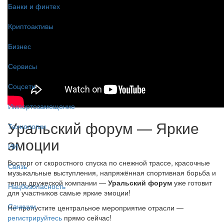
Банки и финтех
Криптоактивы
Бизнес
Сервисы
Соцсети
Импортозамещение
Уральский форум — Яркие
Технологии
эмоции
ИИ
Восторг от скоростного спуска по снежной трассе, красочные
Связь
музыкальные выступления, напряжённая спортивная борьба и
тепло дружеской компании —
Уральский форум
уже готовит
Нацбезопасность
для участников самые яркие эмоции!
Санкции
Не пропустите центральное мероприятие отрасли —
регистрируйтесь
прямо сейчас!