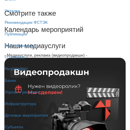
Смотрите также
Читалка
Рекомендации ФСТЭК
Календарь мероприятий
Публикации
Наши медиауслуги
Все публикации
- Медиауслуги, реклама (видеопродакшн) -
О главном
Регуляторы
Банки
Угрозы и решения
Инфраструктура
Деловые мероприятия
Субъекты