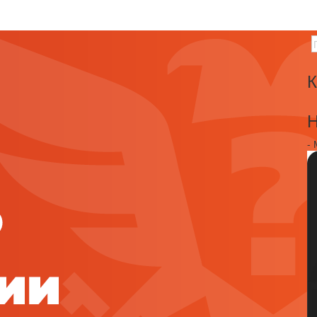
К
Н
-