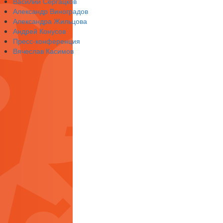
Василий Сергацков
Александр Виноградов
Александра Жильцова
Андрей Конусов
Пресс-конференция
Вячеслав Касимов