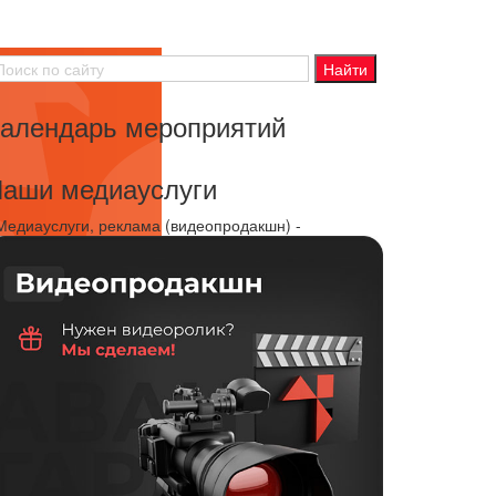
алендарь мероприятий
аши медиауслуги
 Медиауслуги, реклама (видеопродакшн) -