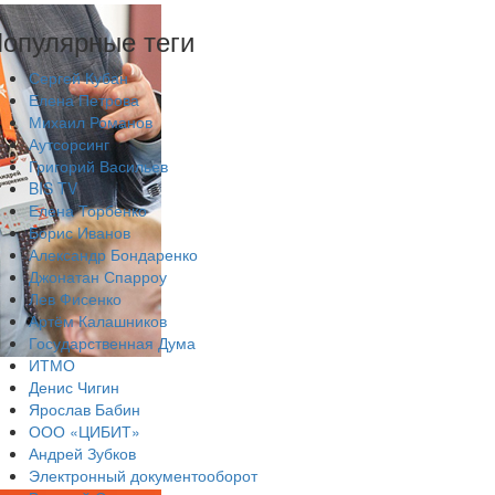
опулярные теги
Сергей Кубан
Елена Петрова
Михаил Романов
Аутсорсинг
Григорий Васильев
BIS TV
Елена Торбенко
Борис Иванов
Александр Бондаренко
Джонатан Спарроу
Лев Фисенко
Артём Калашников
Государственная Дума
ИТМО
Денис Чигин
Ярослав Бабин
ООО «ЦИБИТ»
Андрей Зубков
Электронный документооборот