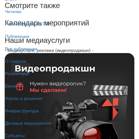
Смотрите также
Читалка
Календарь мероприятий
Рекомендации ФСТЭК
Публикации
Наши медиауслуги
Все публикации
- Медиауслуги, реклама (видеопродакшн) -
О главном
Регуляторы
Банки
Угрозы и решения
Инфраструктура
Деловые мероприятия
Субъекты