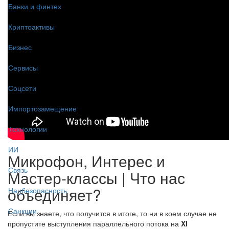
Банки и финтех
Криптоактивы
Бизнес
Сервисы
Соцсети
Импортозамещение
Технологии
ИИ
Микрофон, Интерес и
Связь
Мастер-классы | Что нас
объединяет?
Нацбезопасность
Санкции
Если вы знаете, что получится в итоге, то ни в коем случае не
пропустите выступления параллельного потока на
XI