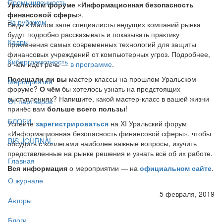
Промышленность
Уральском форуме «Информационная безопасность
финансовой сферы»
.
За рубежом
Ведь в Малом зале специалисты ведущих компаний рынка
будут подробно рассказывать и показывать практику
Кадры
применения самых современных технологий для защиты
финансовых учреждений от компьютерных угроз. Подробнее,
Киберграмотность
о чём идёт речь —
в программе
.
Посещали ли вы
мастер-классы на прошлом Уральском
Мероприятия
форуме?
О чём
бы хотелось узнать на предстоящих
выступлениях? Напишите, какой мастер-класс в вашей жизни
От партнёров
принёс вам
больше всего пользы
!
БЛОГИ
Успейте
зарегистрироваться
на XI Уральский форум
«Информационная безопасность финансовой сферы», чтобы
BIS JOURNAL
обсудить с коллегами наиболее важные вопросы, изучить
представленные на рынке решения и узнать всё об их работе.
Главная
Вся информация
о мероприятии — на
официальном сайте
.
О журнале
5 февраля, 2019
Авторы
Блоги