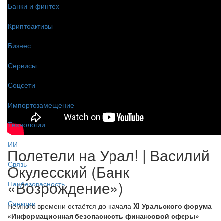
Банки и финтех
Криптоактивы
Бизнес
Сервисы
Соцсети
Импортозамещение
Технологии
ИИ
Полетели на Урал! | Василий
Связь
Окулесский (Банк
«Возрождение»)
Нацбезопасность
Санкции
Немного времени остаётся до начала
XI Уральского форума
«Информационная безопасность финансовой сферы»
—