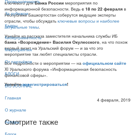
Промышленность
ключевого для
Банка России
мероприятия по
информационной безопасности. Ведь
с 18 по 22 февраля
в
За рубежом
Республике Башкортостан соберутся ведущие эксперты
отрасли, чтобы обсуждать
ключевые вопросы и наиболее
Кадры
актуальные темы
.
Узнайте из рассказа заместителя начальника службы ИБ
Киберграмотность
банка «Возрождение» Василия Окулесского
, на что похож
первый визит на Уральский форум — и за что это
Мероприятия
мероприятие так любят специалисты отрасли.
От партнёров
Все подробности о мероприятии — на
официальном сайте
XI Уральского форума «Информационная безопасность
БЛОГИ
финансовой сферы».
Успейте
зарегистрироваться
!
BIS JOURNAL
Главная
4 февраля, 2019
О журнале
Смотрите также
Авторы
Блоги