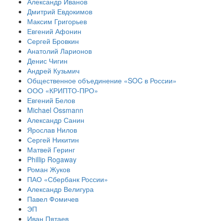
Александр Иванов
Дмитрий Евдокимов
Максим Григорьев
Евгений Афонин
Сергей Бровкин
Анатолий Ларионов
Денис Чигин
Андрей Кузьмич
Общественное объединение «SOC в России»
ООО «КРИПТО-ПРО»
Евгений Белов
Michael Ossmann
Александр Санин
Ярослав Нилов
Сергей Никитин
Матвей Геринг
Phillip Rogaway
Роман Жуков
ПАО «Сбербанк России»
Александр Велигура
Павел Фомичев
ЭП
Иван Пятаев