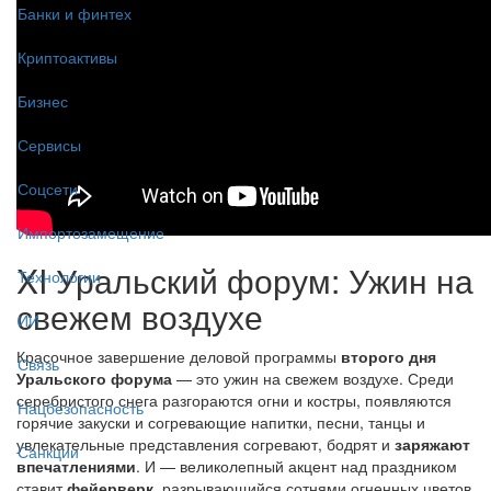
Банки и финтех
Криптоактивы
Бизнес
Сервисы
Соцсети
Импортозамещение
XI Уральский форум: Ужин на
Технологии
свежем воздухе
ИИ
Красочное завершение деловой программы
второго дня
Связь
Уральского форума
— это ужин на свежем воздухе. Среди
серебристого снега разгораются огни и костры, появляются
Нацбезопасность
горячие закуски и согревающие напитки, песни, танцы и
увлекательные представления согревают, бодрят и
заряжают
Санкции
впечатлениями
. И — великолепный акцент над праздником
ставит
фейерверк
, разрывающийся сотнями огненных цветов