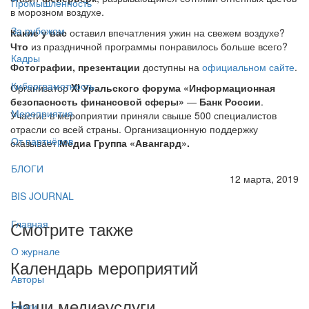
Промышленность
в морозном воздухе.
За рубежом
Какие у вас
оставил впечатления ужин на свежем воздухе?
Что
из праздничной программы понравилось больше всего?
Кадры
Фотографии, презентации
доступны на
официальном сайте
.
Киберграмотность
Организатор
XI Уральского форума «Информационная
безопасность финансовой сферы»
—
Банк России
.
Мероприятия
Участие в мероприятии приняли свыше 500 специалистов
отрасли со всей страны. Организационную поддержку
От партнёров
оказывает
Медиа Группа «Авангард».
БЛОГИ
12 марта, 2019
BIS JOURNAL
Смотрите также
Главная
О журнале
Календарь мероприятий
Авторы
Наши медиауслуги
Блоги