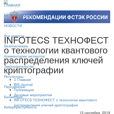
ГЛАВНАЯ
МЕРОПРИЯТИЯ
НОВОСТИ
INFOTECS ТЕХНОФЕСТ
Все новости
о технологии квантового
Безопасникам
распределения ключей
Комментарии экспертов
криптографии
Законодательство
Регуляторы
Главная
BIS Journal
Персданные
Публикации
Деловые мероприятия
Биометрия
INFOTECS ТЕХНОФЕСТ о технологии квантового
распределения ключей криптографии
Киберпреступность
13 сентября, 2019