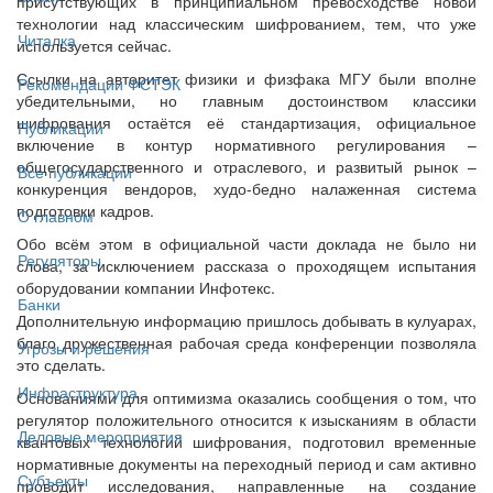
присутствующих в принципиальном превосходстве новой
технологии над классическим шифрованием, тем, что уже
Читалка
используется сейчас.
Ссылки на авторитет физики и физфака МГУ были вполне
Рекомендации ФСТЭК
убедительными, но главным достоинством классики
шифрования остаётся её стандартизация, официальное
Публикации
включение в контур нормативного регулирования –
общегосударственного и отраслевого, и развитый рынок –
Все публикации
конкуренция вендоров, худо-бедно налаженная система
подготовки кадров.
О главном
Обо всём этом в официальной части доклада не было ни
Регуляторы
слова, за исключением рассказа о проходящем испытания
оборудовании компании Инфотекс.
Банки
Дополнительную информацию пришлось добывать в кулуарах,
благо дружественная рабочая среда конференции позволяла
Угрозы и решения
это сделать.
Инфраструктура
Основаниями для оптимизма оказались сообщения о том, что
регулятор положительного относится к изысканиям в области
Деловые мероприятия
квантовых технологий шифрования, подготовил временные
нормативные документы на переходный период и сам активно
Субъекты
проводит исследования, направленные на создание