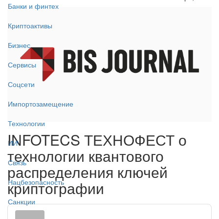
Банки и финтех
Криптоактивы
Бизнес
Сервисы
Соцсети
Импортозамещение
Технологии
INFOTECS ТЕХНОФЕСТ о
ИИ
технологии квантового
Связь
распределения ключей
Нацбезопасность
криптографии
Санкции