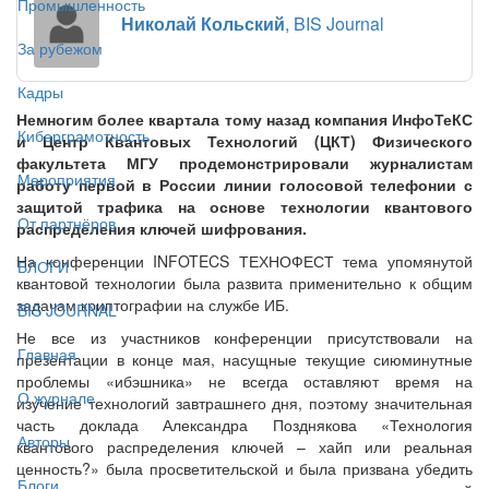
Промышленность
Николай Кольский
, BIS Journal
За рубежом
Кадры
Немногим более квартала тому назад компания ИнфоТеКС
Киберграмотность
и Центр Квантовых Технологий (ЦКТ) Физического
факультета МГУ продемонстрировали журналистам
Мероприятия
работу первой в России линии голосовой телефонии с
защитой трафика на основе технологии квантового
От партнёров
распределения ключей шифрования.
На конференции INFOTECS ТЕХНОФЕСТ тема упомянутой
БЛОГИ
квантовой технологии была развита применительно к общим
задачам криптографии на службе ИБ.
BIS JOURNAL
Не все из участников конференции присутствовали на
Главная
презентации в конце мая, насущные текущие сиюминутные
проблемы «ибэшника» не всегда оставляют время на
О журнале
изучение технологий завтрашнего дня, поэтому значительная
часть доклада Александра Позднякова «Технология
Авторы
квантового распределения ключей – хайп или реальная
ценность?» была просветительской и была призвана убедить
Блоги