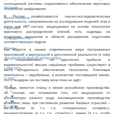
полноценной системы нормативного обеспечения квантовых
История
технологий шифрования.
В России развёртывается научно-исследовательская
Архив номеров
деятельность, направленная на исследования моделей атак и
угроз для ИКТ-систем, защищаемых на основе технологии
Подписка
квантового распределения ключей, есть надежды на
поддержку инициатив в области расширения подготовки
Сотрудничество
соответствующих кадров.
Отзывы
Как водится в нашем современном мире программных
приложений и виртуальной и дополненной реальности (к тому
ЭНЦИКЛОПЕДИЯ БЕЗОПАСНИКА
же «помноженных» на идеологию прибыли и
маржинальности) весьма серьёзные проблемы существуют в
LEAK-БЕЗ
части аппаратного обеспечения технологии. Ключевые
компоненты – зарубежные, а количество поставщиков таково,
О НАС
что о тендерах на поставку речи пока не идёт.
Правда, имеются планы о неком российском производстве,
но, похоже, нет понимания того, что защищённое от
конъюнктуры разного рода инновационное производство
возможно лишь при системном развитии базовых отраслей –
металлургии (в т.ч. т.н. «специальных сплавов»),
машиностроения (в т.ч. т.н. «точного»), химии (в т.ч. особо