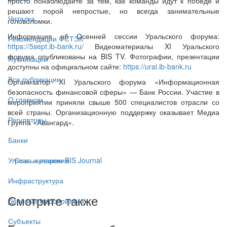
просто понаблюдайте за тем, как команды идут к победе и
решают порой непростые, но всегда занимательные
Читалка
головоломки.
Информация об Осенней сессии Уральского форума:
Рекомендации ФСТЭК
https://5sept.ib-bank.ru/
Видеоматериалы XI Уральского
форума опубликованы на BIS TV. Фотографии, презентации
Публикации
доступны на официальном сайте:
https://ural.ib-bank.ru
Все публикации
Организатор XI Уральского форума «Информационная
безопасность финансовой сферы» — Банк России. Участие в
О главном
мероприятии приняли свыше 500 специалистов отрасли со
всей страны. Организационную поддержку оказывает Медиа
Регуляторы
Группа «Авангард».
Банки
Стать автором BIS Journal
Угрозы и решения
Инфраструктура
Смотрите также
Деловые мероприятия
Субъекты