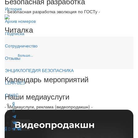
Безопасная разработка
История
- Безопасная разработка эволюция по ГОСТу -
Архив номеров
Читалка
Подписка
Сотрудничество
Больше...
Отзывы
ЭНЦИКЛОПЕДИЯ БЕЗОПАСНИКА
Календарь мероприятий
LEAK-БЕЗ
Наши медиауслуги
О НАС
- Медиауслуги, реклама (видеопродакшн) -