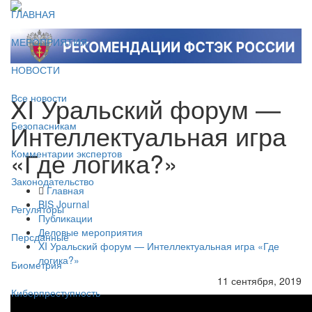
ГЛАВНАЯ
МЕРОПРИЯТИЯ
НОВОСТИ
XI Уральский форум —
Все новости
Интеллектуальная игра
Безопасникам
«Где логика?»
Комментарии экспертов
Законодательство
Главная
BIS Journal
Регуляторы
Публикации
Деловые мероприятия
Персданные
XI Уральский форум — Интеллектуальная игра «Где
логика?»
Биометрия
11 сентября, 2019
Киберпреступность