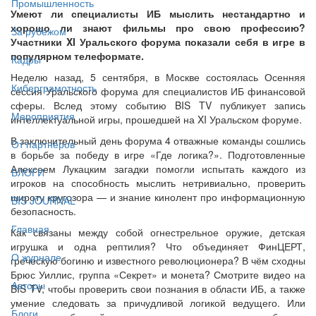
Промышленность
Умеют ли специалисты ИБ мыслить нестандартно и
хорошо ли знают фильмы про свою профессию?
За рубежом
Участники XI Уральского форума показали себя в игре в
популярном телеформате.
Кадры
Неделю назад, 5 сентября, в Москве состоялась Осенняя
Киберграмотность
сессия Уральского форума для специалистов ИБ финансовой
сферы. Вслед этому событию BIS TV публикует запись
Мероприятия
интеллектуальной игры, прошедшей на XI Уральском форуме.
В заключительный день форума 4 отважные команды сошлись
От партнёров
в борьбе за победу в игре «Где логика?». Подготовленные
Алексеем Лукацким загадки помогли испытать каждого из
БЛОГИ
игроков на способность мыслить нетривиально, проверить
широту кругозора — и знание кинолент про информационную
BIS JOURNAL
безопасность.
Главная
Как связаны между собой огнестрельное оружие, детская
игрушка и одна рептилия? Что объединяет ФинЦЕРТ,
О журнале
греческую богиню и известного революционера? В чём сходны
Брюс Уиллис, группа «Секрет» и монета? Смотрите видео на
Авторы
BIS TV, чтобы проверить свои познания в области ИБ, а также
умение следовать за причудливой логикой ведущего. Или
Блоги