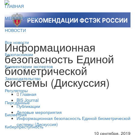
ГЛАВНАЯ
МЕРОПРИЯТИЯ
НОВОСТИ
Информационная
Все новости
безопасность Единой
Безопасникам
биометрической
Комментарии экспертов
системы (Дискуссия)
Законодательство
Регуляторы
Главная
BIS Journal
Персданные
Публикации
Деловые мероприятия
Биометрия
Информационная безопасность Единой биометрической
системы (Дискуссия)
Киберпреступность
10 сентября, 2019