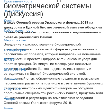
Промышленность
биометрической системы
(Дискуссия)
За рубежом
Кадры
В ходе Осенней сессии Уральского форума 2019 на
дискуссии о Единой биометрической системе обсудили
Киберграмотность
самые «жаркие» вопросы, связанные с подключением к
системе российских банков.
Мероприятия
Внедрение и распространение биометрической
идентификации в финансовой сфере — один из важных и
От партнёров
перспективных проектов, который направлен на повышение
доступности и простоты цифровых финансовых услуг для
БЛОГИ
простых граждан. За минувшие месяцы уже несколько
десятков российских банков подключились к проекту и
BIS JOURNAL
сотрудничают с Единой биометрической системой.
Накопленный опыт, обнаруженные трудности и возможные
Главная
перспективы развития, в том числе в свете замены бумажных
паспортов электронным идентификатором — обсудили
О журнале
профильные специалисты российских банков, представители
ИТ-компаний и регулятора на тематическом заседании
Авторы
Осенней сессии Уральского форума 2019.
Блоги