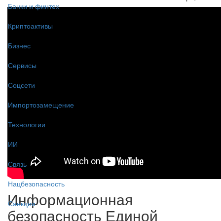
Банки и финтех
Криптоактивы
Бизнес
Сервисы
Соцсети
Импортозамещение
Технологии
ИИ
Связь
Нацбезопасность
Информационная
Санкции
безопасность Единой