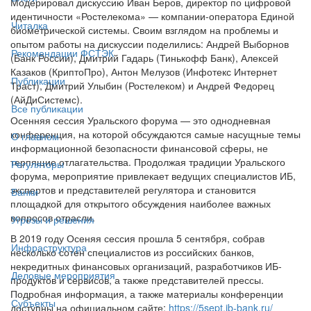
Модерировал дискуссию Иван Беров, директор по цифровой
идентичности «Ростелекома» — компании-оператора Единой
Читалка
биометрической системы. Своим взглядом на проблемы и
опытом работы на дискуссии поделились: Андрей Выборнов
Рекомендации ФСТЭК
(Банк России), Дмитрий Гадарь (Тинькофф Банк), Алексей
Казаков (КриптоПро), Антон Мелузов (Инфотекс Интернет
Публикации
Траст), Дмитрий Улыбин (Ростелеком) и Андрей Федорец
(АйДиСистемс).
Все публикации
Осенняя сессия Уральского форума — это однодневная
конференция, на которой обсуждаются самые насущные темы
О главном
информационной безопасности финансовой сферы, не
терпящие отлагательства. Продолжая традиции Уральского
Регуляторы
форума, мероприятие привлекает ведущих специалистов ИБ,
экспертов и представителей регулятора и становится
Банки
площадкой для открытого обсуждения наиболее важных
вопросов отрасли.
Угрозы и решения
В 2019 году Осеняя сессия прошла 5 сентября, собрав
Инфраструктура
несколько сотен специалистов из российских банков,
некредитных финансовых организаций, разработчиков ИБ-
Деловые мероприятия
продуктов и сервисов, а также представителей прессы.
Подробная информация, а также материалы конференции
Субъекты
доступны на официальном сайте:
https://5sept.ib-bank.ru/