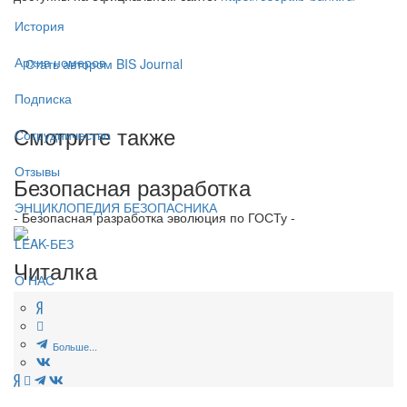
История
Архив номеров
Стать автором BIS Journal
Подписка
Смотрите также
Сотрудничество
Отзывы
Безопасная разработка
ЭНЦИКЛОПЕДИЯ БЕЗОПАСНИКА
- Безопасная разработка эволюция по ГОСТу -
LEAK-БЕЗ
Читалка
О НАС
Больше...