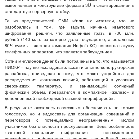
выполненная в конструктиве формата 3U и смонтированная в
стандартную серверную стойку.
Те из представителей СМИ и/или их читатели, что не
разобрались в том, где зарыта начинка квантового
шифрования, решили, что заявленные траты в 700 млн.
рублей (140 млн. из которых дало государство, а остальные
80% суммы – частная компания ИнфоТеКС) пошли на закупку
телефонных аппаратов, что является заблуждением.
Сотни миллионов денег были потрачены на то, что называется
НИОКР – научно исследовательская и опытно-конструкторская
разработка, приведшая к тому, что макет устройства для
распределения квантовых ключей, работающий в условиях
сверхнизких температур, и занимающий солидный
физический объём, превратился в компактное «железо» и
дополнен всей необходимой связной «периферией».
В результате оказалось возможным обеспечивать не только
голосовую, но и видеосвязь для организации совещаний и
переговоров с потенциально неограниченным числом
участников без опасности прослушивания. Ведь особенность
квантовой технологии шифрования – невозможность
расшифровки информации в канале защищённой связи,