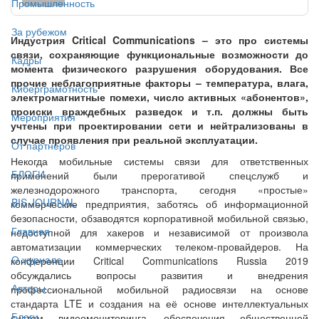
Промышленность
За рубежом
Индустрия Critical Communications – это про системы
связи, сохраняющие функциональные возможности до
Кадры
момента физического разрушения оборудования. Все
прочие неблагоприятные факторы – температура, влага,
Киберграмотность
электромагнитные помехи, число активных «абонентов»,
происки враждебных разведок и т.п. должны быть
Мероприятия
учтены при проектировании сети и нейтрализованы в
случае проявления при реальной эксплуатации.
От партнёров
Некогда мобильные системы связи для ответственных
БЛОГИ
применений были прерогативой спецслужб и
железнодорожного транспорта, сегодня «простые»
BIS JOURNAL
коммерческие предприятия, заботясь об информационной
безопасности, обзаводятся корпоративной мобильной связью,
Главная
недоступной для хакеров и независимой от произвола
автоматизации коммерческих телеком-провайдеров. На
О журнале
конференции Critical Communications Russia 2019
обсуждались вопросы развития и внедрения
Авторы
профессиональной мобильной радиосвязи на основе
стандарта LTE и создания на её основе интеллектуальных
Блоги
систем видеомониторинга, обеспечения общественной