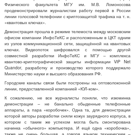
Физического факультета МГУ им. М.В. Ломоносова
продемонстрировали журналистам работу первой в России
линии голосовой телефонии с криптозащитой трафика на т. н.
«квантовых ключах».
Демонстрация прошла в режиме телемоста между московским
офисом компании ИнфоТеКС и расположенным в ЦКТ одним
из узлов коммуникационной сети, защищённой на квантовых
ключах. Видеопоток шифровался с помощью другой
совместной разработки ИнфоТеКС и МГУ – комплекса
квантово-криптографической защиты информации ViP Net
Quandor, разработку и производство которого поддержало
Министерство науки и высшего образования РФ.
Городские каналы связи были построены на оптоволоконной
линии, предоставленной компанией «ЮЛ-ком».
К сожалению, не все журналисты поняли, что изюминка
демонстрации – не банально обыденные телефонные
аппараты, а пара «коробочек». Одна та, для демонстрации
которой авторы разработки сняли кожух заурядного корпуса, в
котором с таким же успехом могла быть смонтирована
начинка «обычного» компьютера. И ещё одна «коробочка»,
также не очень большая, а говоря языком техническим –