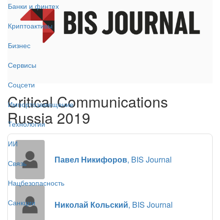
Банки и финтех
Криптоактивы
Бизнес
Сервисы
Соцсети
Critical Communications
Импортозамещение
Russia 2019
Технологии
ИИ
Павел Никифоров
, BIS Journal
Связь
Нацбезопасность
Санкции
Николай Кольский
, BIS Journal