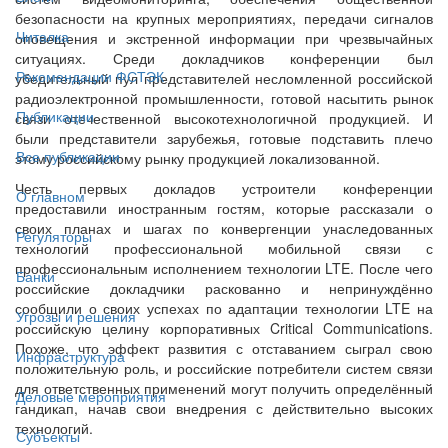
безопасности на крупных мероприятиях, передачи сигналов
Читалка
оповещения и экстренной информации при чрезвычайных
ситуациях. Среди докладчиков конференции был
Рекомендации ФСТЭК
убедительный пул представителей несломленной российской
радиоэлектронной промышленности, готовой насытить рынок
Публикации
связи отечественной высокотехнологичной продукцией. И
были представители зарубежья, готовые подставить плечо
Все публикации
этому российскому рынку продукцией локализованной.
Честь первых докладов устроители конференции
О главном
предоставили иностранным гостям, которые рассказали о
своих планах и шагах по конвергенции унаследованных
Регуляторы
технологий профессиональной мобильной связи с
профессиональным исполнением технологии LTE. После чего
Банки
российские докладчики раскованно и непринуждённо
сообщили о своих успехах по адаптации технологии LTE на
Угрозы и решения
российскую целину корпоративных Critical Communications.
Похоже, что эффект развития с отставанием сыграл свою
Инфраструктура
положительную роль, и российские потребители систем связи
для ответственных применений могут получить определённый
Деловые мероприятия
гандикап, начав свои внедрения с действительно высоких
технологий.
Субъекты