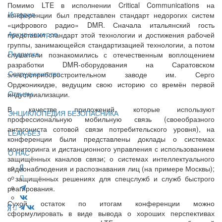
Помимо LTE в исполнении Critical Communications на
История
конференции был представлен стандарт недорогих систем
«цифрового радио» DMR. Сначала итальянский гость
Архив номеров
представил стандарт этой технологии и достижения рабочей
группы, занимающейся стандартизацией технологии, а потом
Подписка
слушатели познакомились с отечественным воплощением
разработки DMR-оборудования на Саратовском
Сотрудничество
электроприборостроительном заводе им. Серго
Орджоникидзе, ведущим свою историю со времён первой
Отзывы
индустриализации.
В качестве приложений, которые используют
ЭНЦИКЛОПЕДИЯ БЕЗОПАСНИКА
профессиональную мобильную связь (своеобразного
антагониста сотовой связи потребительского уровня), на
LEAK-БЕЗ
конференции были представлены доклады о системах
мониторинга и дистанционного управления с использованием
О НАС
защищённых каналов связи; о системах интеллектуального
видеонаблюдения и распознавания лиц (на примере Москвы);
о защищённых решениях для спецслужб и служб быстрого
реагирования.
Сухой остаток по итогам конференции можно
сформулировать в виде вывода о хороших перспективах