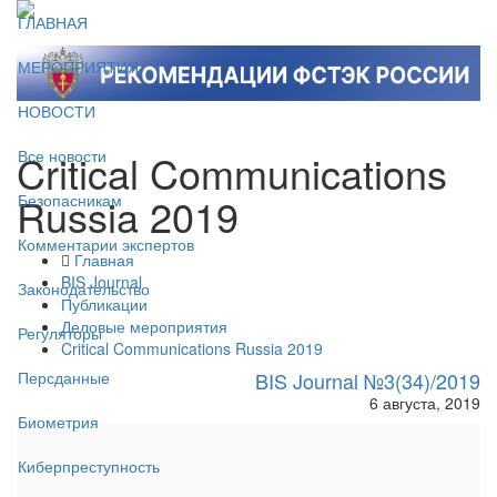
ГЛАВНАЯ
МЕРОПРИЯТИЯ
НОВОСТИ
Critical Communications
Все новости
Russia 2019
Безопасникам
Комментарии экспертов
Главная
BIS Journal
Законодательство
Публикации
Деловые мероприятия
Регуляторы
Critical Communications Russia 2019
BIS Journal №3(34)/2019
Персданные
6 августа, 2019
Биометрия
Киберпреступность