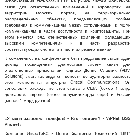
использования технологии LTE на рынке систем мобильной
связи для ответственных применений в аэропортах, на
территории морских портов, на территориально
распределённых объектах, предъявляющих особые
требования к коммуникациям между сотрудниками, к М2М-
коммуникациям в части доступности и криптозащиты. При
этом имеется ряд отечественных компаний, обладающих
высокими компетенциями и в части разработки
соответствующих систем, и в части их развёртывания.
К сожалению, на конференции был представлен лишь один
доклад, посвящённый диагностике систем связи для
ответственных применений. Однако Денис Сладких (Viavi
Solutions) смог, как видится, донести до аудитории важность
этой компоненты индустрии Critical Communications. Он
сопоставил расходы по этой статье в США (более 1 млрд
долларов), Европе (около полумиллиарда евро) и России
(менее 1 млрд рублей).
«У меня зазвонил телефон! - Кто говорит? - ViPNet QSS
Phone!»
Компания ИнфоТеКС и Центр Квантовых Технологий (ЦКТ)