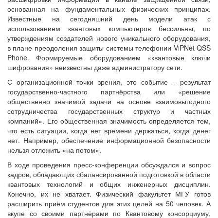
основанная на фундаментальных физических принципах.
Известные на сегодняшний день модели атак с
использованием квантовых компьютеров бессильны, по
утверждениям создателей нового уникального оборудования,
в плане преодоления защиты системы телефонии ViPNet QSS
Phone. Формируемые оборудованием «квантовые ключи
шифрования» неизвестны даже администратору сети.
С организационной точки зрения, это событие – результат
государственно-частного партнёрства или «решение
общественно значимой задачи на основе взаимовыгодного
сотрудничества государственных структур и частных
компаний». Его общественная значимость определяется тем,
что есть ситуации, когда нет времени держаться, когда денег
нет. Например, обеспечение информационной безопасности
нельзя отложить «на потом».
В ходе проведения пресс-конференции обсуждался и вопрос
кадров, обладающих сбалансированной подготовкой в области
квантовых технологий и общих инженерных дисциплин.
Конечно, их не хватает. Физический факультет МГУ готов
расширить приём студентов для этих целей на 50 человек. А
вкупе со своими партнёрами по Квантовому консорциуму,