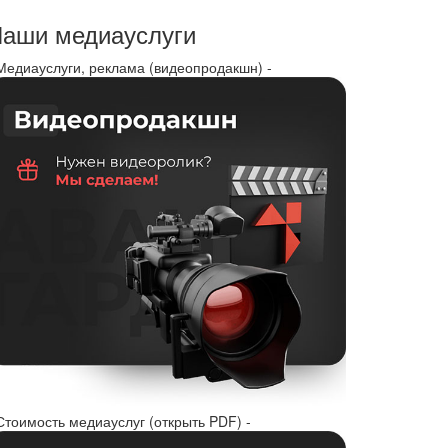
аши медиауслуги
 Медиауслуги, реклама (видеопродакшн) -
Стоимость медиауслуг (открыть PDF) -