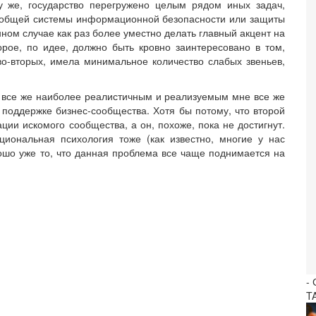
у же, государство перегружено целым рядом иных задач,
й общей системы информационной безопасности или защиты
нном случае как раз более уместно делать главный акцент на
орое, по идее, должно быть кровно заинтересовано в том,
во-вторых, имела минимальное количество слабых звеньев,
о все же наиболее реалистичным и реализуемым мне все же
 поддержке бизнес-сообщества. Хотя бы потому, что второй
ции искомого сообщества, а он, похоже, пока не достигнут.
циональная психология тоже (как известно, многие у нас
рошо уже то, что данная проблема все чаще поднимается на
-
T