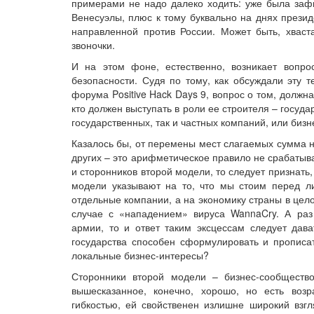
примерами не надо далеко ходить: уже была зафи
Венесуэлы, плюс к тому буквально на днях прези
направленной против России. Может быть, хваст
звоночки.
И на этом фоне, естественно, возникает вопр
безопасности. Судя по тому, как обсуждали эту 
форума Positive Hack Days 9, вопрос о том, должна
кто должен выступать в роли ее строителя – госуд
государственных, так и частных компаний, или биз
Казалось бы, от перемены мест слагаемых сумма не
других – это арифметическое правило не срабатыв
и сторонников второй модели, то следует признать,
модели указывают на то, что мы стоим перед л
отдельные компании, а на экономику страны в цел
случае с «нападением» вируса WannaCry. А ра
армии, то и ответ таким эксцессам следует дава
государства способен сформулировать и прописат
локальные бизнес-интересы?
Сторонники второй модели – бизнес-сообщество
вышесказанное, конечно, хорошо, но есть воз
гибкостью, ей свойственен излишне широкий взгл