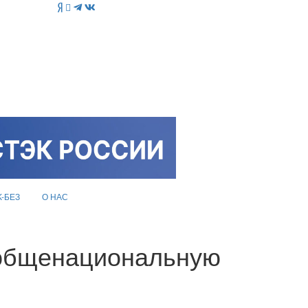
K-БЕЗ
О НАС
 общенациональную