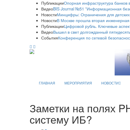
Публикации
Опорная инфраструктура банков в
Видео
BIS Journal №51 "Информационная без
Новости
Минцифры: Ограничения для детских
Новости
В Москве прошла вторая инженерная
Публикации
Цифровой рубль. Ключевые аспек
Видео
Вышел в свет долгожданный пятидесяты
События
Конференция по сетевой безопаснос
ГЛАВНАЯ
МЕРОПРИЯТИЯ
НОВОСТИ
Заметки на полях P
систему ИБ?