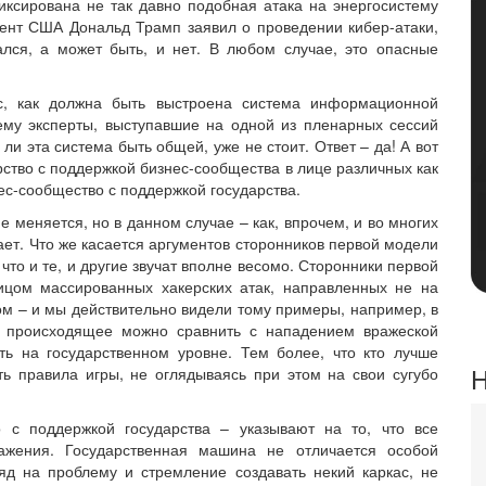
ксирована не так давно подобная атака на энергосистему
дент США Дональд Трамп заявил о проведении кибер-атаки,
ался, а может быть, и нет. В любом случае, это опасные
ос, как должна быть выстроена система информационной
тему эксперты, выступавшие на одной из пленарных сессий
 ли эта система быть общей, уже не стоит. Ответ – да! А вот
арство с поддержкой бизнес-сообщества в лице различных как
нес-сообщество с поддержкой государства.
 меняется, но в данном случае – как, впрочем, и во многих
ает. Что же касается аргументов сторонников первой модели
 что и те, и другие звучат вполне весомо. Сторонники первой
ицом массированных хакерских атак, направленных не на
ом – и мы действительно видели тому примеры, например, в
з происходящее можно сравнить с нападением вражеской
ть на государственном уровне. Тем более, что кто лучше
Н
ь правила игры, не оглядываясь при этом на свои сугубо
 с поддержкой государства – указывают на то, что все
ражения. Государственная машина не отличается особой
яд на проблему и стремление создавать некий каркас, не