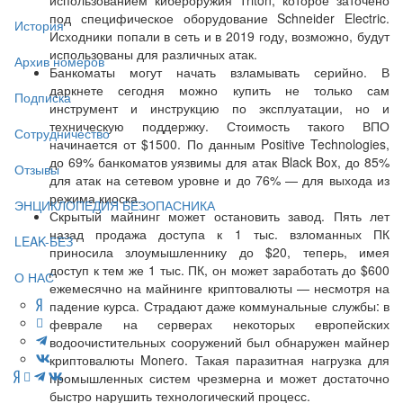
под специфическое оборудование Schneider Electric.
История
Исходники попали в сеть и в 2019 году, возможно, будут
использованы для различных атак.
Архив номеров
Банкоматы могут начать взламывать серийно. В
даркнете сегодня можно купить не только сам
Подписка
инструмент и инструкцию по эксплуатации, но и
техническую поддержку. Стоимость такого ВПО
Сотрудничество
начинается от $1500. По данным Positive Technologies,
до 69% банкоматов уязвимы для атак Black Box, до 85%
Отзывы
для атак на сетевом уровне и до 76% — для выхода из
режима киоска.
ЭНЦИКЛОПЕДИЯ БЕЗОПАСНИКА
Скрытый майнинг может остановить завод. Пять лет
назад продажа доступа к 1 тыс. взломанных ПК
LEAK-БЕЗ
приносила злоумышленнику до $20, теперь, имея
доступ к тем же 1 тыс. ПК, он может заработать до $600
О НАС
ежемесячно на майнинге криптовалюты — несмотря на
падение курса. Страдают даже коммунальные службы: в
феврале на серверах некоторых европейских
водоочистительных сооружений был обнаружен майнер
криптовалюты Monero. Такая паразитная нагрузка для
промышленных систем чрезмерна и может достаточно
быстро нарушить технологический процесс.