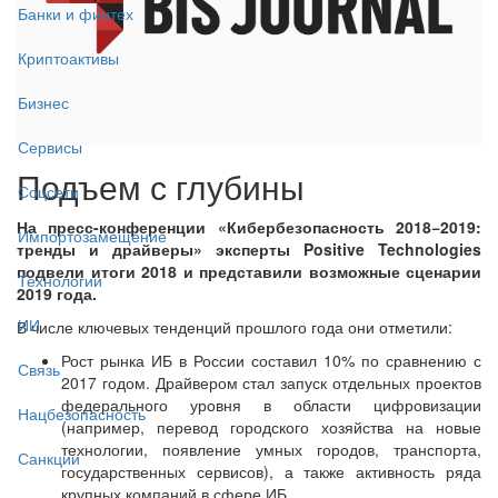
Банки и финтех
Криптоактивы
Бизнес
Сервисы
Подъем с глубины
Соцсети
На пресс-конференции «Кибербезопасность 2018−2019:
Импортозамещение
тренды и драйверы» эксперты Positive Technologies
подвели итоги 2018 и представили возможные сценарии
Технологии
2019 года.
ИИ
В числе ключевых тенденций прошлого года они отметили:
Рост рынка ИБ в России составил 10% по сравнению с
Связь
2017 годом. Драйвером стал запуск отдельных проектов
федерального уровня в области цифровизации
Нацбезопасность
(например, перевод городского хозяйства на новые
технологии, появление умных городов, транспорта,
Санкции
государственных сервисов), а также активность ряда
крупных компаний в сфере ИБ.