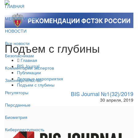
ГЛАВНАЯ
МЕРОПРИЯТИЯ
НОВОСТИ
Подъем с глубины
Все новости
Безопасникам
Главная
BIS Journal
Комментарии экспертов
Публикации
Деловые мероприятия
Законодательство
Подъем с глубины
Регуляторы
BIS Journal №1(32)/2019
30 апреля, 2019
Персданные
Биометрия
Киберпреступность