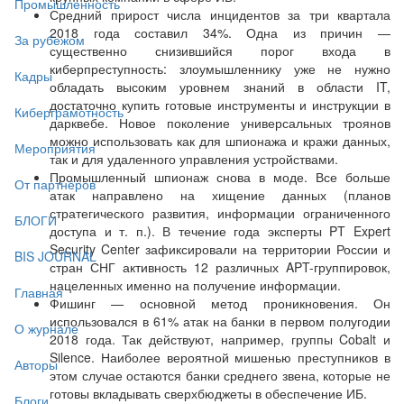
Промышленность
Средний прирост числа инцидентов за три квартала
2018 года составил 34%. Одна из причин —
За рубежом
существенно снизившийся порог входа в
киберпреступность: злоумышленнику уже не нужно
Кадры
обладать высоким уровнем знаний в области IT,
достаточно купить готовые инструменты и инструкции в
Киберграмотность
дарквебе. Новое поколение универсальных троянов
можно использовать как для шпионажа и кражи данных,
Мероприятия
так и для удаленного управления устройствами.
Промышленный шпионаж снова в моде. Все больше
От партнёров
атак направлено на хищение данных (планов
стратегического развития, информации ограниченного
БЛОГИ
доступа и т. п.). В течение года эксперты PT Expert
Security Center зафиксировали на территории России и
BIS JOURNAL
стран СНГ активность 12 различных APT-группировок,
нацеленных именно на получение информации.
Главная
Фишинг — основной метод проникновения. Он
использовался в 61% атак на банки в первом полугодии
О журнале
2018 года. Так действуют, например, группы Cobalt и
Silence. Наиболее вероятной мишенью преступников в
Авторы
этом случае остаются банки среднего звена, которые не
готовы вкладывать сверхбюджеты в обеспечение ИБ.
Блоги