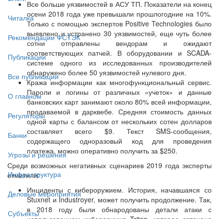
Все больше уязвимостей в АСУ ТП. Показатели на конец
осени 2018 года уже превышали прошлогодние на 10%.
Читалка
Только с помощью экспертов Positive Technologies было
выявлено и устранено 30 уязвимостей, еще чуть более
Рекомендации ФСТЭК
сотни отправлены вендорам и ожидают
соответствующих патчей. В оборудовании и SCADA-
Публикации
системе одного из исследованных производителей
обнаружено более 50 уязвимостей нулевого дня.
Все публикации
Кража информации как многофункциональный сервис.
Пароли и логины от различных «учеток» и данные
О главном
банковских карт занимают около 80% всей информации,
продаваемой в дарквебе. Средняя стоимость данных
Регуляторы
одной карты с балансом от нескольких сотен долларов
составляет всего $9. Текст SMS-сообщения,
Банки
содержащего одноразовый код для проведения
платежа, можно оперативно получить за $250.
Угрозы и решения
Среди возможных негативных сценариев 2019 года эксперты
Инфраструктура
отметили:
Инциденты с кибероружием. История, начавшаяся со
Деловые мероприятия
Stuxnet и Industroyer, может получить продолжение. Так,
в 2018 году были обнародованы детали атаки с
Субъекты
использованием кибероружия Triton, которое заточено