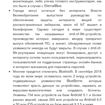
монетизации, либо утечка готового инструментария, как
это было в случае с EternalBlue.
Города могут остаться без интернета. Власти
Великобритании выпустили руководство по
обеспечению защиты интернета вещей от
распространенных кибератак, закон об IoT вышел в
Калифорнии. Однако сегодня в мире существует
множество так называемых end-of-life-устройств,
производство которых завершено, вендор прекратил
выпуск обновлений ПО, а значит, обнаруженные позже
уязвимости никогда не будут закрыты. В случае с end-of-
life-роутерами атакующие могут блокировать доступ к
интернету сотням тысяч пользователей, перенаправлять
пользователей на поддельные страницы онлайн-банков
и интернет-магазинов для перехвата паролей.
Многим придется отключить Bluetooth. В сентябре 2018
года во всем мире оставалось около 2 млрд устройств,
подверженных уязвимостям BlueBorne, которые
позволяют красть данные на устройствах, заражать их
вирусами-вымогателями или создавать ботнеты.
Уязвимы 734 млн устройств на базе Android 5.1 и более
ранних версий, свыше 260 млн устройств на Android 6.0
и 50 млн iOS-устройств на базе версий 9.3.5 и ниже.