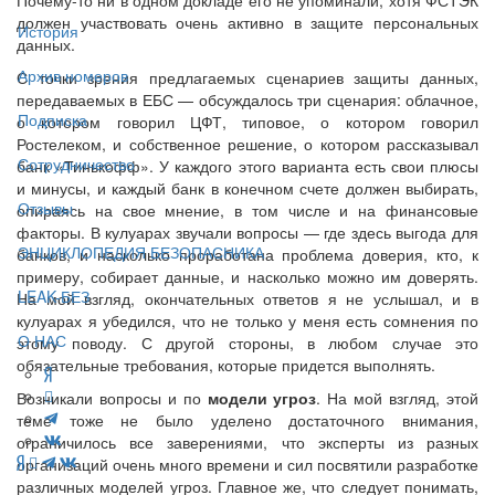
должен участвовать очень активно в защите персональных
История
данных.
Архив номеров
С точки зрения предлагаемых сценариев защиты данных,
передаваемых в ЕБС — обсуждалось три сценария: облачное,
Подписка
о котором говорил ЦФТ, типовое, о котором говорил
Ростелеком, и собственное решение, о котором рассказывал
Сотрудничество
банк «Тинькофф». У каждого этого варианта есть свои плюсы
и минусы, и каждый банк в конечном счете должен выбирать,
Отзывы
опираясь на свое мнение, в том числе и на финансовые
факторы. В кулуарах звучали вопросы — где здесь выгода для
ЭНЦИКЛОПЕДИЯ БЕЗОПАСНИКА
банков, и насколько проработана проблема доверия, кто, к
примеру, собирает данные, и насколько можно им доверять.
LEAK-БЕЗ
На мой взгляд, окончательных ответов я не услышал, и в
кулуарах я убедился, что не только у меня есть сомнения по
О НАС
этому поводу. С другой стороны, в любом случае это
обязательные требования, которые придется выполнять.
Возникали вопросы и по
модели угроз
. На мой взгляд, этой
теме тоже не было уделено достаточного внимания,
ограничилось все заверениями, что эксперты из разных
организаций очень много времени и сил посвятили разработке
различных моделей угроз. Главное же, что следует понимать,