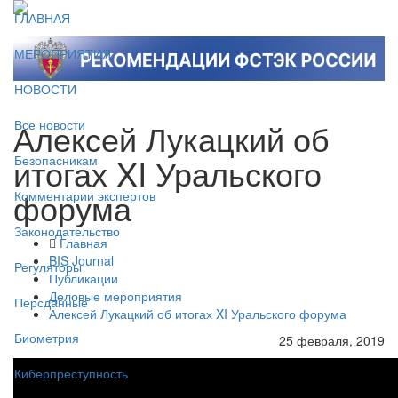
ГЛАВНАЯ
МЕРОПРИЯТИЯ
НОВОСТИ
Алексей Лукацкий об
Все новости
итогах XI Уральского
Безопасникам
форума
Комментарии экспертов
Законодательство
Главная
BIS Journal
Регуляторы
Публикации
Деловые мероприятия
Персданные
Алексей Лукацкий об итогах XI Уральского форума
Биометрия
25 февраля, 2019
Киберпреступность