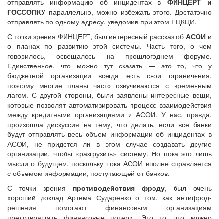
отправлять информацию об инцидентах в
ФИНЦЕРТ и
ГОССОПКУ
параллельно, можно избежать этого. Достаточно
отправлять по одному адресу, уведомив при этом НЦКЦИ.
С точки зрения ФИНЦЕРТ, был интересный рассказ об
АСОИ
и
о планах по развитию этой системы. Часть того, о чем
говорилось, освещалось на прошлогоднем форуме.
Единственное, что можно тут сказать — это то, что у
бюджетной организации всегда есть свои ограничения,
поэтому многие планы часто озвучиваются с временным
лагом. С другой стороны, были заявлены интересные вещи,
которые позволят автоматизировать процесс взаимодействия
между кредитными организациями и АСОИ. У нас, правда,
произошла дискуссия на тему, что делать, если все банки
будут отправлять весь объем информации об инцидентах в
АСОИ, не придется ли в этом случае создавать другие
организации, чтобы «разгрузить» систему. Но пока это лишь
мысли о будущем, поскольку пока АСОИ вполне справляется
с объемом информации, поступающей от банков.
С точки зрения
противодействия фроду
, был очень
хороший доклад Артема Сударенко о том, как антифрод-
решения помогают финансовым организациям
предотвращать финансовые потери. Это то, что можно