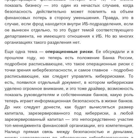
показать бизнесу — это один из нечастых случаев, когда
безопасность действительно может повлиять на объем
финансовых потерь в сторону уменьшения. Правда, это в
случае, если фрод находится внутри ИБ-подразделения, если
ое вынесен отдельно, то это будет темой соответствующего
департамента, не имеющего отношения к ИБ. Но во многих
организациях такого разделения нет.
Еще одна тема —
операционные риски
. Ее обсуждали и в
прошлом году, но теперь есть положение Банка России,
подробное расписывающее, что такое операционные риски с
точки зрения кибербезопасности, и самое главное - подробно
расписывающее, как следует управлять киберрисками. То
есть, появился отдельный документ, в котором киберрискам
уделено огромное внимание, и это тоже драйвер, возможность
показать руководителям и собственникам банков, какую роль
теперь играет информационная безопасность в жизни банков.
До них следует донести, как будет вычисляться размер
капитала, зарезервированного под киберриски, а любой
зарезервированный капитал — это непосредственно участие
топ-менеджмента финансовой организации, его компетенция.
Налицо прямая связь между безопасностью и деньгами,
между направлением по обеспечении кибербезопасности и