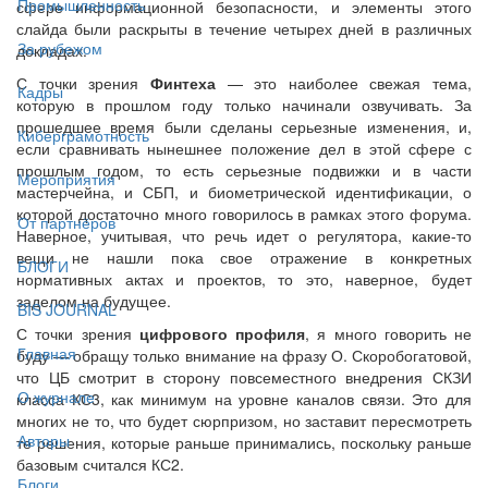
Промышленность
сфере информационной безопасности, и элементы этого
слайда были раскрыты в течение четырех дней в различных
За рубежом
докладах.
С точки зрения
Финтеха
— это наиболее свежая тема,
Кадры
которую в прошлом году только начинали озвучивать. За
прошедшее время были сделаны серьезные изменения, и,
Киберграмотность
если сравнивать нынешнее положение дел в этой сфере с
прошлым годом, то есть серьезные подвижки и в части
Мероприятия
мастерчейна, и СБП, и биометрической идентификации, о
которой достаточно много говорилось в рамках этого форума.
От партнёров
Наверное, учитывая, что речь идет о регулятора, какие-то
вещи не нашли пока свое отражение в конкретных
БЛОГИ
нормативных актах и проектов, то это, наверное, будет
заделом на будущее.
BIS JOURNAL
С точки зрения
цифрового профиля
, я много говорить не
Главная
буду — обращу только внимание на фразу О. Скоробогатовой,
что ЦБ смотрит в сторону повсеместного внедрения СКЗИ
О журнале
класса КС3, как минимум на уровне каналов связи. Это для
многих не то, что будет сюрпризом, но заставит пересмотреть
Авторы
те решения, которые раньше принимались, поскольку раньше
базовым считался КС2.
Блоги