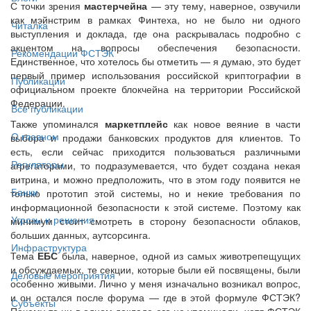
С точки зрения
мастерчейна
— эту тему, наверное, озвучили
как мэйнстрим в рамках Финтеха, но не было ни одного
Читалка
выступления и доклада, где она раскрывалась подробно с
акцентом на вопросы обеспечения безопасности.
Рекомендации ФСТЭК
Единственное, что хотелось бы отметить — я думаю, это будет
первый пример использования российской криптографии в
Публикации
официальном проекте блокчейна на территории Российской
Федерации.
Все публикации
Также упоминался
маркетплейс
как новое веяние в части
О главном
выбора и продажи банковских продуктов для клиентов. То
есть, если сейчас приходится пользоваться различными
Регуляторы
агрегаторами, то подразумевается, что будет создана некая
витрина, и можно предположить, что в этом году появится не
Банки
только прототип этой системы, но и некие требования по
информационной безопасности к этой системе. Поэтому как
Угрозы и решения
минимум стоит смотреть в сторону безопасности облаков,
больших данных, аутсорсинга.
Инфраструктура
Тема
ЕБС
была, наверное, одной из самых животрепещущих
и обсуждаемых, те секции, которые были ей посвящены, были
Деловые мероприятия
особенно живыми. Лично у меня изначально возникал вопрос,
и он остался после форума — где в этой формуле ФСТЭК?
Субъекты
Почему-то ни в одном докладе его не упоминали, хотя ФСТЭК