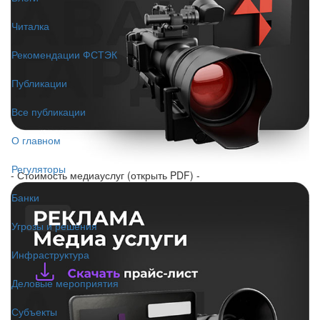
Читалка
Рекомендации ФСТЭК
Публикации
Все публикации
О главном
Регуляторы
- Стоимость медиауслуг (открыть PDF) -
Банки
Угрозы и решения
Инфраструктура
Деловые мероприятия
Субъекты