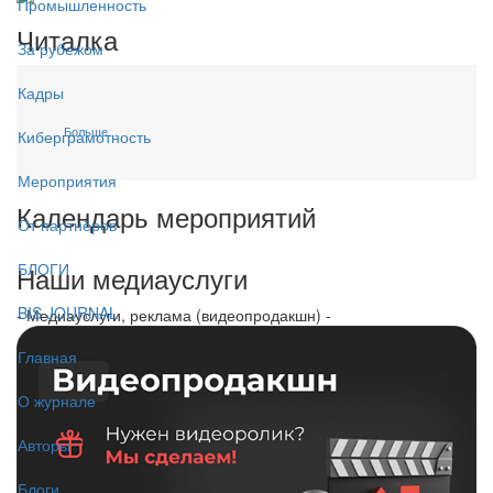
Промышленность
Читалка
За рубежом
Кадры
Больше...
Киберграмотность
Мероприятия
Календарь мероприятий
От партнёров
БЛОГИ
Наши медиауслуги
BIS JOURNAL
- Медиауслуги, реклама (видеопродакшн) -
Главная
О журнале
Авторы
Блоги