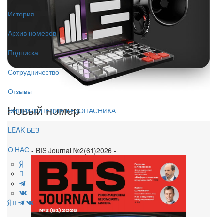
История
Архив номеров
Подписка
Сотрудничество
Отзывы
Новый номер
ЭНЦИКЛОПЕДИЯ БЕЗОПАСНИКА
LEAK-БЕЗ
О НАС
- BIS Journal №2(61)2026 -