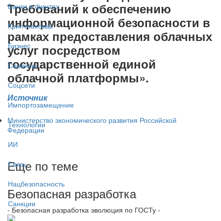
Требований к обеспечению
Банки и финтех
информационной безопасности в
Криптоактивы
рамках предоставления облачных
Бизнес
услуг посредством
государственной единой
Сервисы
облачной платформы».
Соцсети
Источник
Импортозамещение
Министерство экономического развития Российской
Технологии
Федерации
ИИ
Еще по теме
Связь
Нацбезопасность
Безопасная разработка
Санкции
- Безопасная разработка эволюция по ГОСТу -