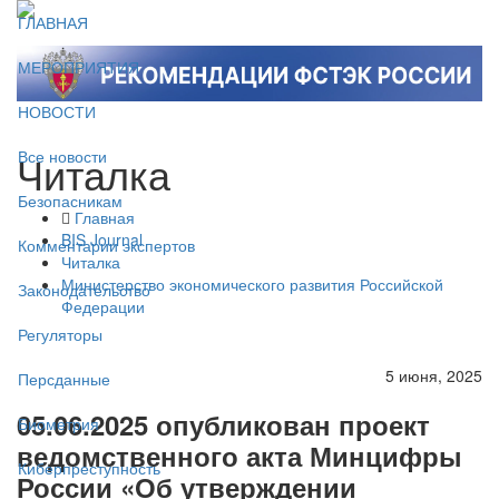
ГЛАВНАЯ
МЕРОПРИЯТИЯ
НОВОСТИ
Читалка
Все новости
Безопасникам
Главная
BIS Journal
Комментарии экспертов
Читалка
Министерство экономического развития Российской
Законодательство
Федерации
Регуляторы
5 июня, 2025
Персданные
05.06.2025 опубликован проект
Биометрия
ведомственного акта Минцифры
Киберпреступность
России «Об утверждении