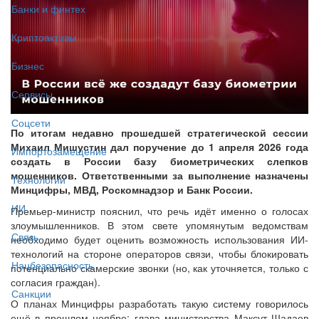
Банки и финтех
Криптоактивы
Бизнес
Сервисы
Соцсети
По итогам недавно прошедшей стратегической сессии
Михаил Мишустин дал поручение до 1 апреля 2026 года
Импортозамещение
создать в России базу биометрических слепков
мошенников. Ответственными за выполнение назначены
Технологии
Минцифры, МВД, Роскомнадзор и Банк России.
ИИ
Премьер-министр пояснил, что речь идёт именно о голосах
злоумышленников. В этом свете упомянутым ведомствам
Связь
необходимо будет оценить возможность использования ИИ-
технологий на стороне операторов связи, чтобы блокировать
Нацбезопасность
потенциально скамерские звонки (но, как уточняется, только с
согласия граждан).
Санкции
О планах Минцифры разработать такую систему говорилось
ещё в прошлом ноябре: глава министерства Максут Шадаев