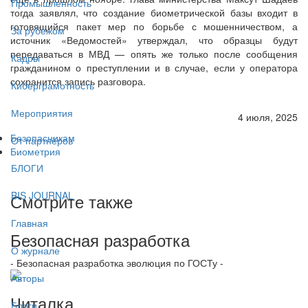
Промышленность
тогда заявлял, что создание биометрической базы входит в
готовящийся пакет мер по борьбе с мошенничеством, а
За рубежом
источник «Ведомостей» утверждал, что образцы будут
передаваться в МВД — опять же только после сообщения
Кадры
гражданином о преступлении и в случае, если у оператора
сохранится запись разговора.
Киберграмотность
Мероприятия
4 июля, 2025
Безопасникам
От партнёров
Биометрия
БЛОГИ
BIS JOURNAL
Смотрите также
Главная
Безопасная разработка
О журнале
- Безопасная разработка эволюция по ГОСТу -
Авторы
Читалка
Блоги