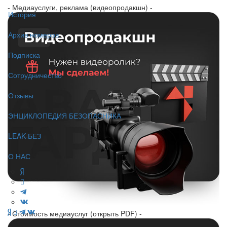
- Медиауслуги, реклама (видеопродакшн) -
История
Архив номеров
Подписка
Сотрудничество
Отзывы
ЭНЦИКЛОПЕДИЯ БЕЗОПАСНИКА
LEAK-БЕЗ
О НАС
- Стоимость медиауслуг (открыть PDF) -