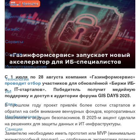
Банки и финтех
Криптоактивы
Бизнес
Сервисы
Соцсети
Импортозамещение
С 1 июля по 28 августа компания «Газинформсервис»
Технологии
проводит отбор
участников для обновлённой «Биржи ИБ-
и IT-стартапов». Победитель получит медийную
ИИ
поддержку и доступ к аудитории форума GIS DAYS 2025.
Связь
В прошлом году проект привлёк более сотни стартапов и
обратил на себя внимание венчурных фондов, корпоративных
Нацбезопасность
заказчиков и ведущих безопасников. В 2025-м акцент сделали
на решениях для защиты данных и ИТ-инфраструктуры.
Санкции
Заявителю необходимо иметь прототип или MVP (минимально
жизнеспособный продукт) — отобранные экспертами позиции