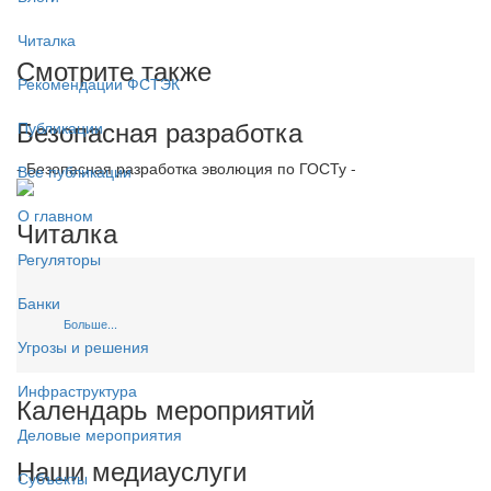
Читалка
Смотрите также
Рекомендации ФСТЭК
Безопасная разработка
Публикации
- Безопасная разработка эволюция по ГОСТу -
Все публикации
О главном
Читалка
Регуляторы
Банки
Больше...
Угрозы и решения
Инфраструктура
Календарь мероприятий
Деловые мероприятия
Наши медиауслуги
Субъекты