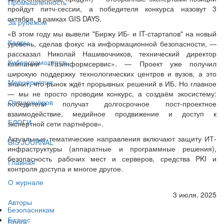
Промышленность
пройдут питч-сессии, а победителя конкурса назовут 3
октября, в рамках GIS DAYS.
За рубежом
«В этом году мы вывели "Биржу ИБ- и IT-стартапов" на новый
Кадры
уровень, сделав фокус на информационной безопасности, —
рассказал Николай Нашивочников, технический директор
Киберграмотность
компании «Газинформсервис». — Проект уже получил
широкую поддержку технологических центров и вузов, а это
Мероприятия
значит, что рынок ждёт прорывных решений в ИБ. Но главное
— мы не просто проводим конкурс, а создаём экосистему:
От партнёров
победители получат долгосрочное пост-проектное
взаимодействие, медийное продвижение и доступ к
БЛОГИ
экспертной сети партнёров».
Актуальные тематические направления включают защиту ИТ-
BIS JOURNAL
инфраструктуры (аппаратные и программные решения),
безопасность рабочих мест и серверов, средства PKI и
Главная
контроля доступа и многое другое.
О журнале
3 июля, 2025
Авторы
Безопасникам
Бизнес
Блоги