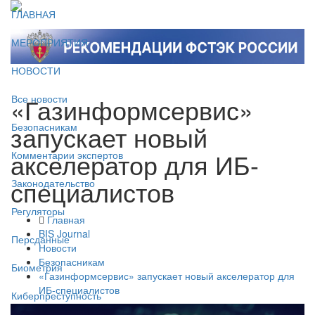
ГЛАВНАЯ
МЕРОПРИЯТИЯ
НОВОСТИ
«Газинформсервис»
Все новости
запускает новый
Безопасникам
акселератор для ИБ-
Комментарии экспертов
специалистов
Законодательство
Регуляторы
Главная
BIS Journal
Персданные
Новости
Безопасникам
Биометрия
«Газинформсервис» запускает новый акселератор для
ИБ-специалистов
Киберпреступность