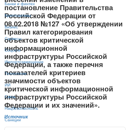
Банки и финтех
постановление Правительства
Российской Федерации от
Криптоактивы
08.02.2018 №127 ‎«Об утверждении
Бизнес
Правил категорирования
объектов критической
Сервисы
информационной
Соцсети
инфраструктуры Российской
Импортозамещение
Федерации, а также перечня
показателей критериев
Технологии
значимости объектов
ИИ
критической информационной
инфраструктуры Российской
Связь
Федерации и их значений».
Нацбезопасность
Источник
Санкции