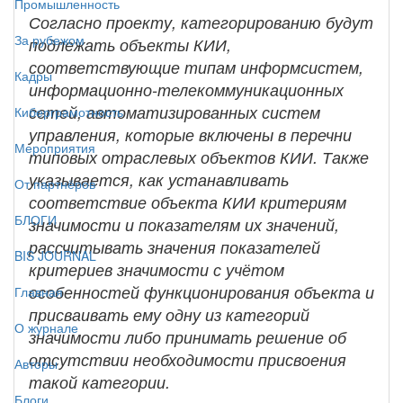
Промышленность
Согласно проекту, категорированию будут
За рубежом
подлежать объекты КИИ,
соответствующие типам информсистем,
Кадры
информационно-телекоммуникационных
сетей, автоматизированных систем
Киберграмотность
управления, которые включены в перечни
Мероприятия
типовых отраслевых объектов КИИ. Также
указывается, как устанавливать
От партнёров
соответствие объекта КИИ критериям
БЛОГИ
значимости и показателям их значений,
рассчитывать значения показателей
BIS JOURNAL
критериев значимости с учётом
особенностей функционирования объекта и
Главная
присваивать ему одну из категорий
О журнале
значимости либо принимать решение об
отсутствии необходимости присвоения
Авторы
такой категории.
Блоги