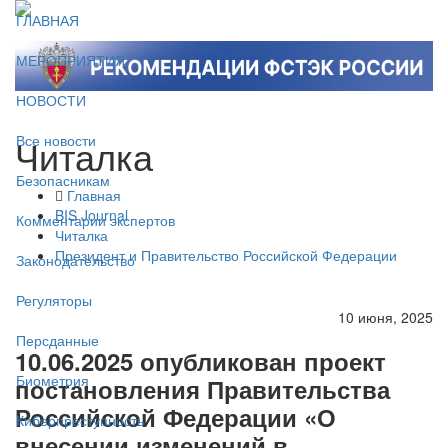
ГЛАВНАЯ
МЕРОПРИЯТИЯ
НОВОСТИ
Читалка
Все новости
Безопасникам
Главная
BIS Journal
Комментарии экспертов
Читалка
Президент и Правительство Российской Федерации
Законодательство
Регуляторы
10 июня, 2025
Персданные
10.06.2025 опубликован проект
Биометрия
постановления Правительства
Российской Федерации «О
Киберпреступность
внесении изменений в