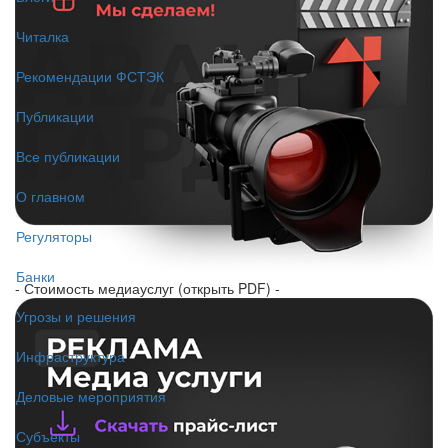
Читалка
Рекомендации ФСТЭК
Публикации
Все публикации
О главном
Регуляторы
Банки
- Стоимость медиауслуг (открыть PDF) -
Угрозы и решения
Инфраструктура
Деловые мероприятия
Субъекты