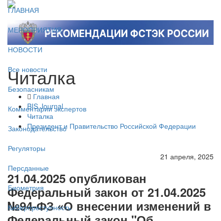
ГЛАВНАЯ
МЕРОПРИЯТИЯ
НОВОСТИ
Читалка
Все новости
Безопасникам
Главная
BIS Journal
Комментарии экспертов
Читалка
Президент и Правительство Российской Федерации
Законодательство
Регуляторы
21 апреля, 2025
Персданные
21.04.2025 опубликован
Биометрия
Федеральный закон от 21.04.2025
№94-ФЗ «О внесении изменений в
Киберпреступность
Федеральный закон "Об