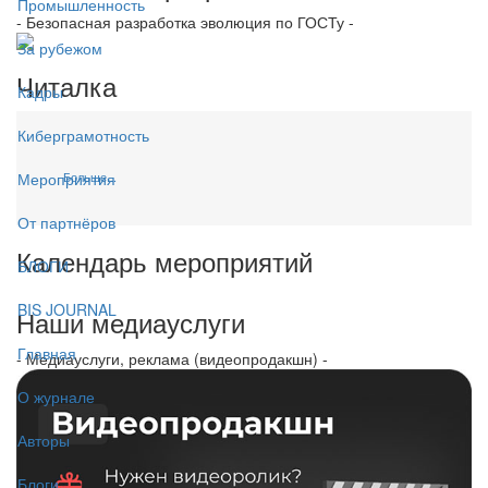
Промышленность
- Безопасная разработка эволюция по ГОСТу -
За рубежом
Читалка
Кадры
Киберграмотность
Больше...
Мероприятия
От партнёров
Календарь мероприятий
БЛОГИ
BIS JOURNAL
Наши медиауслуги
Главная
- Медиауслуги, реклама (видеопродакшн) -
О журнале
Авторы
Блоги