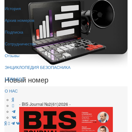
История
Архив номеров
Подписка
Сотрудничество
Отзывы
ЭНЦИКЛОПЕДИЯ БЕЗОПАСНИКА
Новый номер
LEAK-БЕЗ
О НАС
- BIS Journal №2(61)2026 -