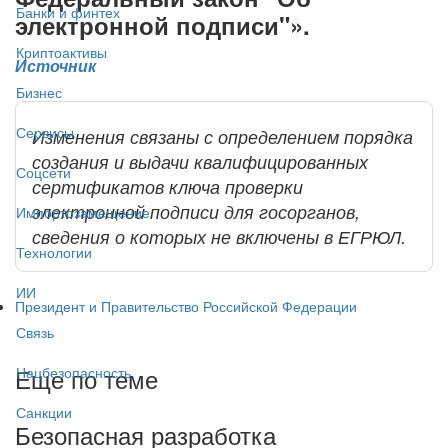
Банки и финтех
электронной подписи"».
Криптоактивы
Источник
Бизнес
Сервисы
Изменения связаны с определением порядка
создания и выдачи квалифицированных
Соцсети
сертификатов ключа проверки
электронной подписи для госорганов,
Импортозамещение
сведения о которых не включены в ЕГРЮЛ.
Технологии
ИИ
Президент и Правительство Российской Федерации
Связь
Еще по теме
Нацбезопасность
Санкции
Безопасная разработка