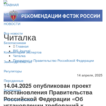
ГЛАВНАЯ
МЕРОПРИЯТИЯ
НОВОСТИ
Читалка
Все новости
Безопасникам
Главная
BIS Journal
Комментарии экспертов
Читалка
Президент и Правительство Российской Федерации
Законодательство
Регуляторы
14 апреля, 2025
Персданные
14.04.2025 опубликован проект
Биометрия
постановления Правительства
Российской Федерации «Об
Киберпреступность
установлении требований к