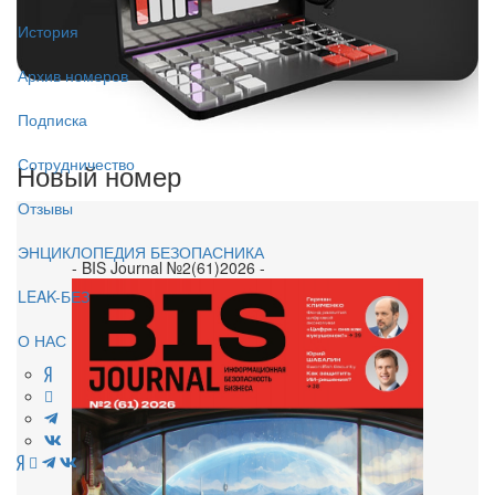
История
Архив номеров
Подписка
Сотрудничество
Новый номер
Отзывы
ЭНЦИКЛОПЕДИЯ БЕЗОПАСНИКА
- BIS Journal №2(61)2026 -
LEAK-БЕЗ
О НАС