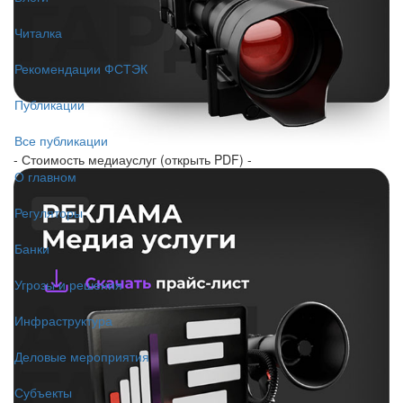
Читалка
Рекомендации ФСТЭК
Публикации
Все публикации
- Стоимость медиауслуг (открыть PDF) -
О главном
Регуляторы
Банки
Угрозы и решения
Инфраструктура
Деловые мероприятия
Субъекты