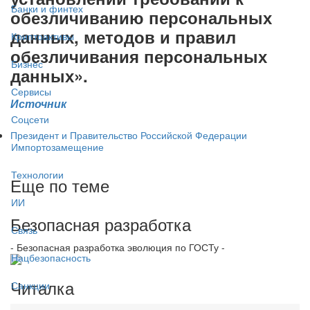
Банки и финтех
обезличиванию персональных
данных, методов и правил
Криптоактивы
обезличивания персональных
Бизнес
данных».
Сервисы
Источник
Соцсети
Президент и Правительство Российской Федерации
Импортозамещение
Технологии
Еще по теме
ИИ
Безопасная разработка
Связь
- Безопасная разработка эволюция по ГОСТу -
Нацбезопасность
Читалка
Санкции