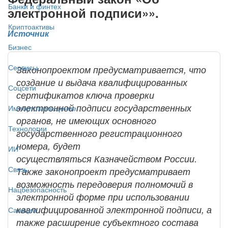
Банки и финтех
электронной подписи»».
Криптоактивы
Источник
Бизнес
Сервисы
Законопроектом предусматривается, что
создание и выдача квалифицированных
Соцсети
сертификатов ключа проверки
электронной подписи государственных
Импортозамещение
органов, не имеющих основного
Технологии
государственного регистрационного
номера, будет
ИИ
осуществляться Казначейством России.
Связь
Также законопроект предусматривает
возможность передоверия полномочий в
Нацбезопасность
электронной форме при использовании
квалифицированной электронной подписи, а
Санкции
также расширение субъектного состава