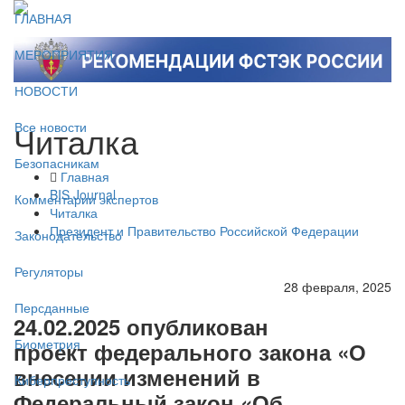
ГЛАВНАЯ
МЕРОПРИЯТИЯ
НОВОСТИ
Читалка
Все новости
Безопасникам
Главная
BIS Journal
Комментарии экспертов
Читалка
Президент и Правительство Российской Федерации
Законодательство
Регуляторы
28 февраля, 2025
Персданные
24.02.2025 опубликован
Биометрия
проект федерального закона «О
внесении изменений в
Киберпреступность
Федеральный закон «Об