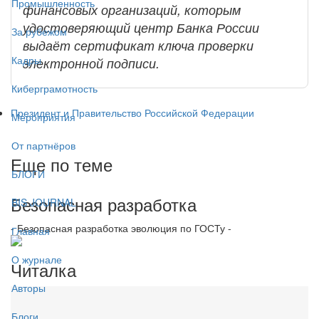
Промышленность
финансовых организаций, которым
удостоверяющий центр Банка России
За рубежом
выдаёт сертификат ключа проверки
Кадры
электронной подписи.
Киберграмотность
Президент и Правительство Российской Федерации
Мероприятия
От партнёров
Еще по теме
БЛОГИ
Безопасная разработка
BIS JOURNAL
- Безопасная разработка эволюция по ГОСТу -
Главная
О журнале
Читалка
Авторы
Блоги