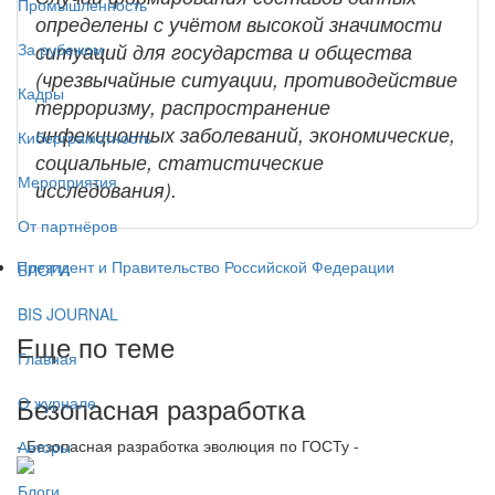
Промышленность
определены с учётом высокой значимости
ситуаций для государства и общества
За рубежом
(чрезвычайные ситуации, противодействие
Кадры
терроризму, распространение
инфекционных заболеваний, экономические,
Киберграмотность
социальные, статистические
Мероприятия
исследования).
От партнёров
Президент и Правительство Российской Федерации
БЛОГИ
BIS JOURNAL
Еще по теме
Главная
Безопасная разработка
О журнале
- Безопасная разработка эволюция по ГОСТу -
Авторы
Блоги