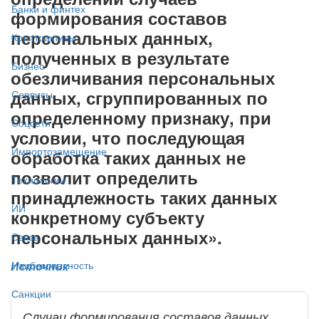
Банки и финтех
формирования составов
персональных данных,
Криптоактивы
полученных в результате
Бизнес
обезличивания персональных
данных, сгруппированных по
Сервисы
определенному признаку, при
Соцсети
условии, что последующая
Импортозамещение
обработка таких данных не
позволит определить
Технологии
принадлежность таких данных
ИИ
конкретному субъекту
персональных данных».
Связь
Источник
Нацбезопасность
Санкции
Случаи формирования составов данных