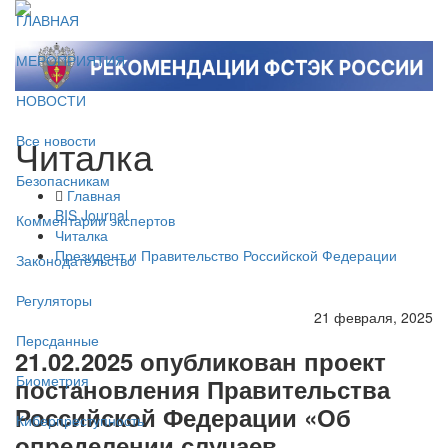
ГЛАВНАЯ
МЕРОПРИЯТИЯ
НОВОСТИ
Читалка
Все новости
Безопасникам
Главная
BIS Journal
Комментарии экспертов
Читалка
Президент и Правительство Российской Федерации
Законодательство
Регуляторы
21 февраля, 2025
Персданные
21.02.2025 опубликован проект
Биометрия
постановления Правительства
Российской Федерации «Об
Киберпреступность
определении случаев