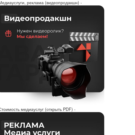
 Медиауслуги, реклама (видеопродакшн) -
Стоимость медиауслуг (открыть PDF) -