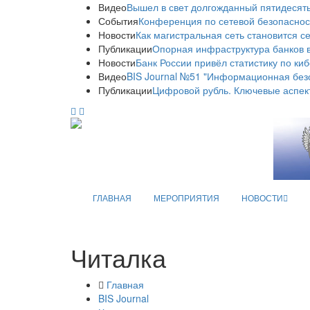
Видео
Вышел в свет долгожданный пятидесяты
События
Конференция по сетевой безопаснос
Новости
Как магистральная сеть становится с
Публикации
Опорная инфраструктура банков в
Новости
Банк России привёл статистику по ки
Видео
BIS Journal №51 "Информационная без
Публикации
Цифровой рубль. Ключевые аспек
ГЛАВНАЯ
МЕРОПРИЯТИЯ
НОВОСТИ
Читалка
Главная
BIS Journal