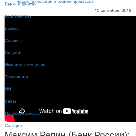
новых технологий и бизнес-процессов
Банки и финтех
13 сентября, 2019
Криптоактивы
Бизнес
Сервисы
Соцсети
Импортозамещение
Технологии
ИИ
Связь
Нацбезопасность
Санкции
Максим Репин (Банк России):