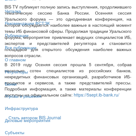
BIS TV публикует полную запись выступления, продолжившего
Читалка
тематическую сессию Банка России. Осенняя сессия
Уральского форума — это однодневная конференция, на
Рекомендации ФСТЭК
которой обсуждаются наиболее важные в настоящий момент
темы ИБ финансовой сферы. Продолжая традиции Уральского
Публикации
форума, мероприятие привлекает ведущих специалистов ИБ,
экспертов и представителей регулятора и становится
Все публикации
площадкой для открытого обсуждения наиболее важных
вопросов отрасли.
О главном
В 2019 году Осеняя сессия прошла 5 сентября, собрав
несколько сотен специалистов из российских банков,
Регуляторы
некредитных финансовых организаций, разработчиков ИБ-
продуктов и сервисов, а также представителей прессы.
Банки
Подробная информация, а также материалы конференции
доступны на официальном сайте:
https://5sept.ib-bank.ru/
Угрозы и решения
Инфраструктура
Стать автором BIS Journal
Деловые мероприятия
Субъекты