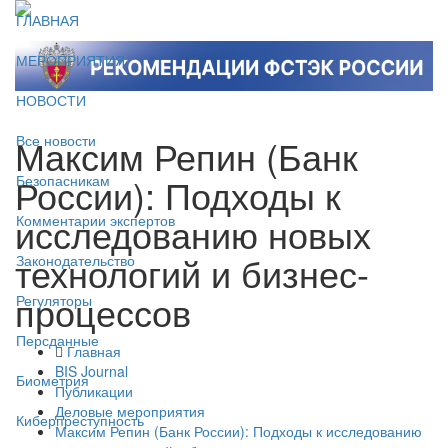
ГЛАВНАЯ
МЕРОПРИЯТИЯ
НОВОСТИ
Максим Репин (Банк
Все новости
России): Подходы к
Безопасникам
исследованию новых
Комментарии экспертов
технологий и бизнес-
Законодательство
процессов
Регуляторы
Персданные
Главная
BIS Journal
Биометрия
Публикации
Деловые мероприятия
Киберпреступность
Максим Репин (Банк России): Подходы к исследованию