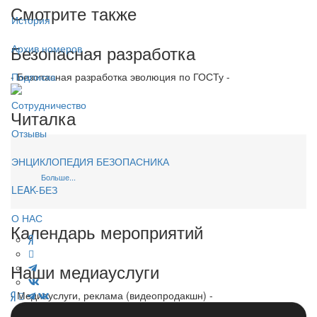
Смотрите также
История
Безопасная разработка
Архив номеров
- Безопасная разработка эволюция по ГОСТу -
Подписка
Сотрудничество
Читалка
Отзывы
ЭНЦИКЛОПЕДИЯ БЕЗОПАСНИКА
Больше...
LEAK-БЕЗ
О НАС
Календарь мероприятий
Наши медиауслуги
- Медиауслуги, реклама (видеопродакшн) -