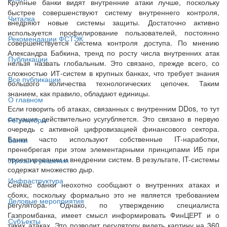
Крупные банки видят внутренние атаки лучше, поскольку
быстрее совершенствуют систему внутреннего контроля,
Читалка
внедряют новые системы защиты. Достаточно активно
используется профилирование пользователей, постоянно
Рекомендации ФСТЭК
совершенствуется система контроля доступа. По мнению
Александра Бабкина, тренд по росту числа внутренних атак
Публикации
нельзя назвать глобальным. Это связано, прежде всего, со
сложностью ИТ-систем в крупных банках, что требует знания
Все публикации
большого количества технологических цепочек. Таким
знанием, как правило, обладают единицы.
О главном
Если говорить об атаках, связанных с внутренним DDos, то тут
ситуация действительно усугубляется. Это связано в первую
Регуляторы
очередь с активной цифровизацией финансового сектора.
Банки часто используют собственные IT-наработки,
Банки
пренебрегая при этом элементарными принципами ИБ при
проектировании и внедрении систем. В результате, IT-системы
Угрозы и решения
содержат множество дыр.
Инфраструктура
Сейчас банки неохотно сообщают о внутренних атаках и
сбоях, поскольку формально это не является требованием
Деловые мероприятия
регулятора. Однако, по утверждению специалиста
Газпромбанка, имеет смысл информировать ФинЦЕРТ и о
Субъекты
таких атаках. Это позволит регулятору видеть картину на 360