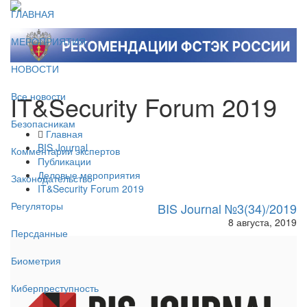
ГЛАВНАЯ
МЕРОПРИЯТИЯ
НОВОСТИ
IT&Security Forum 2019
Все новости
Безопасникам
Главная
BIS Journal
Комментарии экспертов
Публикации
Деловые мероприятия
Законодательство
IT&Security Forum 2019
Регуляторы
BIS Journal №3(34)/2019
8 августа, 2019
Персданные
Биометрия
Киберпреступность