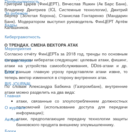
Промышленность
Григорий Царёв (ФинЦЕРТ), Вячеслав Яшкин (Ак Барс Банк),
Владимир Дмитриев (ICL Системные технологии), Дмитрий
За рубежом
Бергер (Золотая Корона), Станислав Гонтаренко (Мандарин
Банк). Модератором выступил руководитель ФинЦЕРТ Артём
Кадры
Калашников.
Киберграмотность
О ТРЕНДАХ. СМЕНА ВЕКТОРА АТАК
Мероприятия
Согласно отчёту ФинЦЕРТа за 2018 год, тренды по основным
направлениям кибератак следующие: целевые атаки, фишинг,
От партнёров
атаки на устройства самообслуживания, DDos-атаки и др.
Если раньше главную угрозу представляли атаки извне, то
БЛОГИ
теперь вектор изменился в сторону внутренних атак.
BIS JOURNAL
По словам Александра Бабкина (Газпромбанк), внутренние
атаки можно разделить на два вида:
Главная
атаки, связанные со злоупотреблением должностных
полномочий (использование доступа для передачи
О журнале
информации);
атаки, предполагающие передачу технологии защиты
Авторы
банковского продукта внешнему злоумышленнику.
Блоги