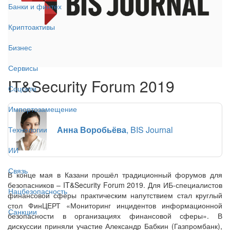
Банки и финтех
Криптоактивы
Бизнес
Сервисы
IT&Security Forum 2019
Соцсети
Импортозамещение
Анна Воробьёва
, BIS Journal
Технологии
ИИ
Связь
В конце мая в Казани прошёл традиционный форумов для
безопасников – IT&Security Forum 2019. Для ИБ-специалистов
Нацбезопасность
финансовой сферы практическим напутствием стал круглый
стол ФинЦЕРТ «Мониторинг инцидентов информационной
Санкции
безопасности в организациях финансовой сферы». В
дискуссии приняли участие Александр Бабкин (Газпромбанк),