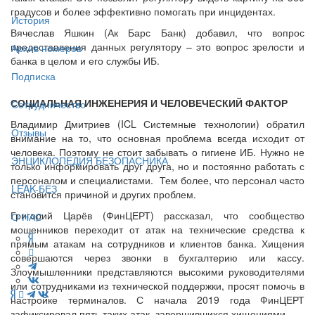
градусов и более эффективно помогать при инцидентах.
История
Вячеслав Яшкин (Ак Барс Банк) добавил, что вопрос
предоставления данных регулятору – это вопрос зрелости и
Архив номеров
банка в целом и его службы ИБ.
Подписка
СОЦИАЛЬНАЯ ИНЖЕНЕРИЯ И ЧЕЛОВЕЧЕСКИЙ ФАКТОР
Сотрудничество
Владимир Дмитриев (ICL Системные технологии) обратил
Отзывы
внимание на то, что основная проблема всегда исходит от
человека. Поэтому не стоит забывать о гигиене ИБ. Нужно не
ЭНЦИКЛОПЕДИЯ БЕЗОПАСНИКА
только информировать друг друга, но и постоянно работать с
персоналом и специалистами. Тем более, что персонал часто
LEAK-БЕЗ
становится причиной и других проблем.
Григорий Царёв (ФинЦЕРТ) рассказал, что сообщество
О НАС
мошенников переходит от атак на технические средства к
прямым атакам на сотрудников и клиентов банка. Хищения
совершаются через звонки в бухгалтерию или кассу.
Злоумышленники представляются высокими руководителями
или сотрудниками из технической поддержки, просят помочь в
настройке терминалов. С начала 2019 года ФинЦЕРТ
зафиксировал пять таких атак, завершившихся хищениями.