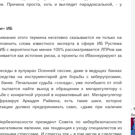
м. Причина проста, хоть и выглядит парадоксальной, - у
и» ИБ
имании этого термина негативно сказывается не только на
спомнить слова известного эксперта в сфере ИБ Рустема
а ИБ с вероятностью менее 100% рассматривается ЛПРом как
ивается как источник риска, а проекты по ИБконкурируют за
 беседы в кулуарах Осенней сессии, даже в ведущих банках
средства на инструментарий для борьбы с киберугрозами,
банке. Печальная судьба «соседа», уже погибшего от этой
Б пытается найти выход в обращении к мегарегулятору с
ьбе с конкретной угрозой в нормативный акт. Мегарегулятор
ефразируя Аркадия Райкина, есть такие шаги, которое
изации должно предпринимать само, «даже при наличии
-
б
ербезопасности президент Совета по кибербезопасности
егативном явлении, как тенденция к уходу специалистов из
мерными стрессами. И стрессы эти – в том числе и следствие