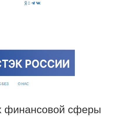
K-БЕЗ
О НАС
х финансовой сферы