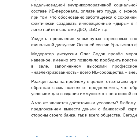
недальновидной внутрикорпоративной социально
составе ИБ-персонала, оплате его труда, с экон
при том, что обоснованно заботящееся о сохранен
фактически создавать инновационные «дыры» в 
легко найти в системе ДБО, ЕБС и т.д.
Увидеть проявление упомянутых стрессовых с
финальной дискуссии Осенней сессии Уральского 
Модератор дискуссии Олег Седов провёл мероп
наверное, именно это позволило пробудить поисти
в зале, заполненном высокими професси
«наэлектризованность» всего ИБ-сообщества – внеш
Реакция зала на проблему в целом, ответы экспер
обратная связь позволяют предположить, что об
условием для создания иммунитета к негативной с
А что же является достаточным условием? Любому 
предложением вывести деньги с банковской кар
стороны своего банка, так и всего общества. Сегодн