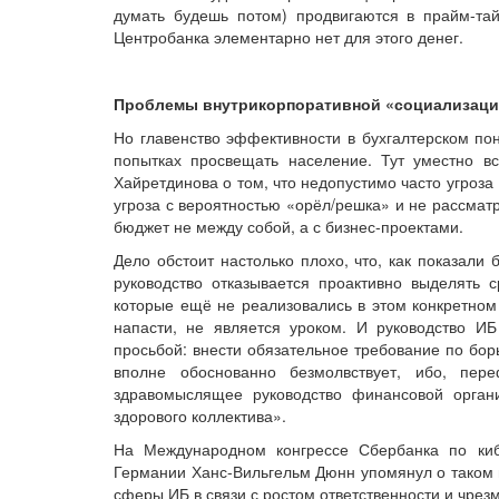
думать будешь потом) продвигаются в прайм-тай
Центробанка элементарно нет для этого денег.
Проблемы внутрикорпоративной «социализаци
Но главенство эффективности в бухгалтерском пон
попытках просвещать население. Тут уместно в
Хайретдинова о том, что недопустимо часто угроз
угроза с вероятностью «орёл/решка» и не рассматр
бюджет не между собой, а с бизнес-проектами.
Дело обстоит настолько плохо, что, как показали
руководство отказывается проактивно выделять 
которые ещё не реализовались в этом конкретном 
напасти, не является уроком. И руководство И
просьбой: внести обязательное требование по бор
вполне обоснованно безмолвствует, ибо, пер
здравомыслящее руководство финансовой орган
здорового коллектива».
На Международном конгрессе Сбербанка по киб
Германии Ханс-Вильгельм Дюнн упомянул о таком н
сферы ИБ в связи с ростом ответственности и чрез