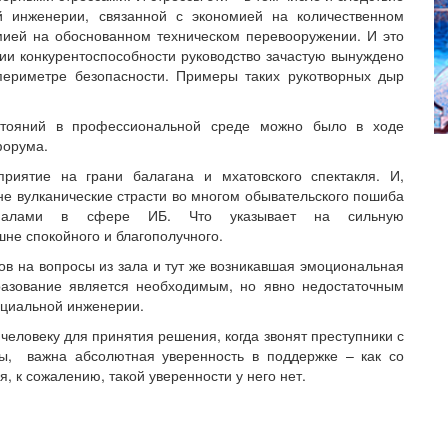
й инженерии, связанной с экономией на количественном
омией на обоснованном техническом перевооружении. И это
ии конкурентоспособности руководство зачастую вынуждено
периметре безопасности. Примеры таких рукотворных дыр
остояний в профессиональной среде можно было в ходе
форума.
риятие на грани балагана и мхатовского спектакля. И,
не вулканические страсти во многом обывательского пошиба
оналами в сфере ИБ. Что указывает на сильную
не спокойного и благополучного.
тов на вопросы из зала и тут же возникавшая эмоциональная
разование является необходимым, но явно недостаточным
оциальной инженерии.
человеку для принятия решения, когда звонят преступники с
ты, важна абсолютная уверенность в поддержке – как со
я, к сожалению, такой уверенности у него нет.