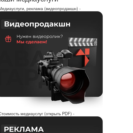
 Медиауслуги, реклама (видеопродакшн) -
Стоимость медиауслуг (открыть PDF) -