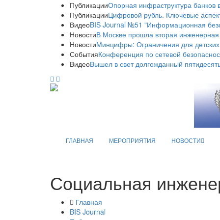
Публикации
Опорная инфраструктура банков в
Публикации
Цифровой рубль. Ключевые аспек
Видео
BIS Journal №51 "Информационная без
Новости
В Москве прошла вторая инженерная
Новости
Минцифры: Ограничения для детских
События
Конференция по сетевой безопаснос
Видео
Вышел в свет долгожданный пятидесяты
ГЛАВНАЯ
МЕРОПРИЯТИЯ
НОВОСТИ
Социальная инжене
Главная
BIS Journal