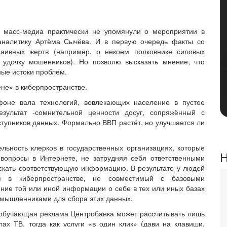
масс-медиа практически не упомянули о мероприятии в
аналитику Артёма Сычёва. И в первую очередь факты со
аивных жертв (например, о некоем полковнике силовых
 удочку мошенников). Но позволю высказать мнение, что
ые истоки проблем.
ене» в киберпространстве.
оне вала технологий, вовлекающих население в пустое
зультат -сомнительной ценности досуг, сопряжённый с
тупников данных. Формально ВВП растёт, но улучшается ли
ельность клерков в государственных организациях, которые
Н
вопросы в Интернете, не затрудняя себя ответственными
скать соответствующую информацию. В результате у людей
я в киберпространстве, не совместимый с базовыми
ие той или иной информации о себе в тех или иных базах
оумышленниками для сбора этих данных.
 обучающая реклама Центробанка может рассчитывать лишь
х ТВ, тогда как услуги «в один клик» (дави на клавиши,