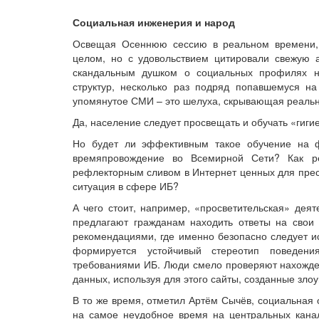
Социальная инженерия и народ
Освещая Осеннюю сессию в реальном времени, 
целом, но с удовольствием цитировали свежую 
скандальным душком о социальных профилях н
структур, несколько раз подряд попавшемуся на
упомянутое СМИ – это шелуха, скрывающая реальн
Да, население следует просвещать и обучать «гиги
Но будет ли эффективным такое обучение на ф
времяпровождение во Всемирной Сети? Как ре
рефлекторным сливом в Интернет ценных для прес
ситуация в сфере ИБ?
А чего стоит, например, «просветительская» деят
предлагают гражданам находить ответы на свои 
рекомендациями, где именно безопасно следует и
формируется устойчивый стереотип поведени
требованиями ИБ. Люди смело проверяют нахожден
данных, используя для этого сайты, созданные зл
В то же время, отметил Артём Сычёв, социальная
на самое неудобное время на центральных канала