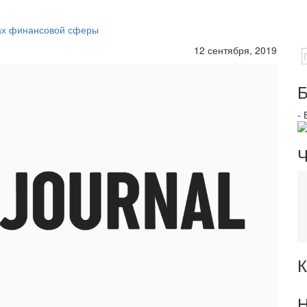
ах финансовой сферы
12 сентября, 2019
Б
-
Ч
К
Н