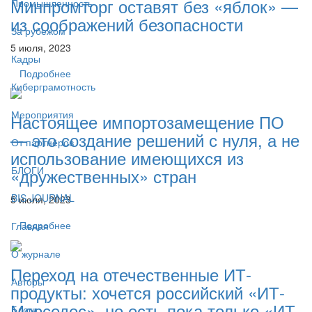
Минпромторг оставят без «яблок» —
Промышленность
из соображений безопасности
За рубежом
5 июля, 2023
Кадры
Подробнее
Киберграмотность
Мероприятия
Настоящее импортозамещение ПО
— это создание решений с нуля, а не
От партнёров
использование имеющихся из
БЛОГИ
«дружественных» стран
BIS JOURNAL
5 июля, 2023
Подробнее
Главная
О журнале
Переход на отечественные ИТ-
Авторы
продукты: хочется российский «ИТ-
Мерседес», но есть пока только «ИТ-
Блоги