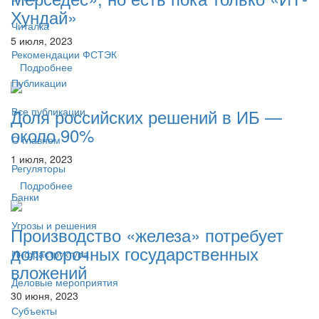
Хундай»
Читалка
5 июля, 2023
Рекомендации ФСТЭК
Подробнее
Публикации
Доля российских решений в ИБ —
Все публикации
около 90%
О главном
1 июля, 2023
Регуляторы
Подробнее
Банки
Угрозы и решения
Производство «железа» потребует
долгосрочных государственных
Инфраструктура
вложений
Деловые мероприятия
30 июня, 2023
Субъекты