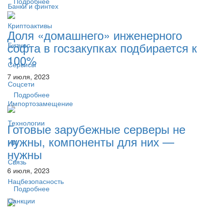
Подробнее
Банки и финтех
Криптоактивы
Доля «домашнего» инженерного
софта в госзакупках подбирается к
Бизнес
100%
Сервисы
7 июля, 2023
Соцсети
Подробнее
Импортозамещение
Технологии
Готовые зарубежные серверы не
нужны, компоненты для них —
ИИ
нужны
Связь
6 июля, 2023
Нацбезопасность
Подробнее
Санкции