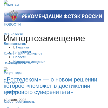
ГЛАВНАЯ
МЕРОПРИЯТИЯ
НОВОСТИ
Импортозамещение
Все новости
Безопасникам
Главная
BIS Journal
Комментарии экспертов
Новости
Импортозамещение
Законодательство
Регуляторы
«Ростелеком» — о новом решении,
Персданные
которое «поможет в достижении
цифрового суверенитета»
Биометрия
12 июля, 2023
Киберпреступность