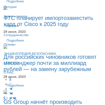
Подробнее
История
ФТС планирует импортозаместить
Архив номеров
хард от Cisco к 2025 году
Подписка
29 июня, 2023
Сотрудничество
Подробнее
Отзывы
ЭНЦИКЛОПЕДИЯ БЕЗОПАСНИКА
Для российских чиновников готовят
мессенджер почти за миллиард
LEAK-БЕЗ
рублей — на замену зарубежным
О НАС
28 июня, 2023
Подробнее
GS Group начнёт производить