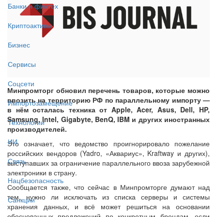
Банки и финтех
Криптоактивы
Бизнес
Сервисы
Соцсети
Минпромторг обновил перечень товаров, которые можно
ввозить на территорию РФ по параллельному импорту —
Импортозамещение
в нём осталась техника от Apple, Acer, Asus, Dell, HP,
Samsung, Intel, Gigabyte, BenQ, IBM и других иностранных
Технологии
производителей.
ИИ
Это означает, что ведомство проигнорировало пожелание
российских вендоров (Yadro, «Аквариус», Kraftway и других),
Связь
выступавших за ограничение параллельного ввоза зарубежной
электроники в страну.
Нацбезопасность
Сообщается также, что сейчас в Минпромторге думают над
тем, нужно ли исключать из списка серверы и системы
Санкции
хранения данных, и всё может решиться на основании
обоснованных предложений по конкретным брендам, если