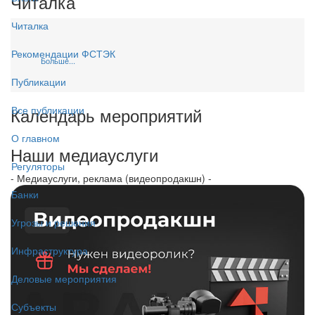
Читалка
Читалка
Рекомендации ФСТЭК
Больше...
Публикации
Календарь мероприятий
Все публикации
О главном
Наши медиауслуги
Регуляторы
- Медиауслуги, реклама (видеопродакшн) -
Банки
Угрозы и решения
Инфраструктура
Деловые мероприятия
Субъекты