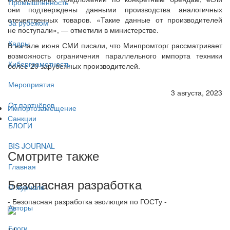
Промышленность
они подтверждены данными производства аналогичных
отечественных товаров. «Такие данные от производителей
За рубежом
не поступали», — отметили в министерстве.
Кадры
В начале июня СМИ писали, что Минпромторг рассматривает
возможность ограничения параллельного импорта техники
Киберграмотность
более 20 зарубежных производителей.
Мероприятия
3 августа, 2023
От партнёров
Импортозамещение
Санкции
БЛОГИ
BIS JOURNAL
Смотрите также
Главная
Безопасная разработка
О журнале
- Безопасная разработка эволюция по ГОСТу -
Авторы
Блоги