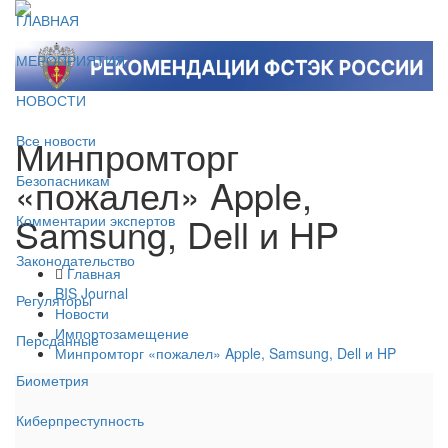
ГЛАВНАЯ
МЕРОПРИЯТИЯ
НОВОСТИ
Минпромторг
Все новости
«пожалел» Apple,
Безопасникам
Samsung, Dell и HP
Комментарии экспертов
Законодательство
Главная
BIS Journal
Регуляторы
Новости
Импортозамещение
Персданные
Минпромторг «пожалел» Apple, Samsung, Dell и HP
Биометрия
Киберпреступность