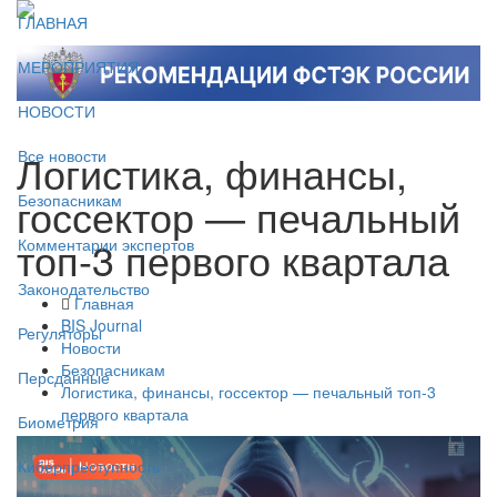
ГЛАВНАЯ
МЕРОПРИЯТИЯ
НОВОСТИ
Логистика, финансы,
Все новости
госсектор — печальный
Безопасникам
топ-3 первого квартала
Комментарии экспертов
Законодательство
Главная
BIS Journal
Регуляторы
Новости
Безопасникам
Персданные
Логистика, финансы, госсектор — печальный топ-3
первого квартала
Биометрия
Киберпреступность