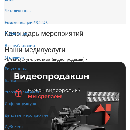
Читалка
Больше...
Рекомендации ФСТЭК
Календарь мероприятий
Публикации
Все публикации
Наши медиауслуги
О главном
- Медиауслуги, реклама (видеопродакшн) -
Регуляторы
Банки
Угрозы и решения
Инфраструктура
Деловые мероприятия
Субъекты