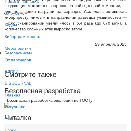
Промышленность
создающие множество запросов на сайт целевой компании, —
для повышения нагрузки на серверы. Усилилась активность
За рубежом
киберпреступников и в направлении разведки уязвимостей —
число сканирований увеличилось в 5,4 раза (до 678 млн), а
Кадры
количество сложных атак выросло втрое.
Киберграмотность
29 апреля, 2025
Мероприятия
Безопасникам
От партнёров
БЛОГИ
Смотрите также
BIS JOURNAL
Безопасная разработка
Главная
- Безопасная разработка эволюция по ГОСТу -
О журнале
Читалка
Авторы
Блоги