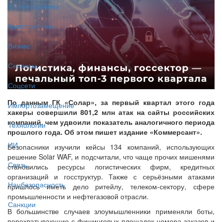
Банки и финтех
Криптоактивы
Бизнес
Сервисы
Соцсети
По данным ГК «Солар», за первый квартал этого года
Импортозамещение
хакеры совершили 801,2 млн атак на сайты российских
компаний, чем удвоили показатель аналогичного периода
Технологии
прошлого года. Об этом пишет издание «Коммерсант».
ИИ
Безопасники изучили кейсы 134 компаний, использующих
решение Solar WAF, и подсчитали, что чаще прочих мишенями
Связь
становились ресурсы логистических фирм, кредитных
организаций и госструктур. Также с серьёзными атаками
Нацбезопасность
пришлось иметь дело ритейлу, телеком-сектору, сфере
промышленности и нефтегазовой отрасли.
Санкции
В большинстве случаев злоумышленники применяли боты,
перехватывающие с фишинговых площадок номера заказов и