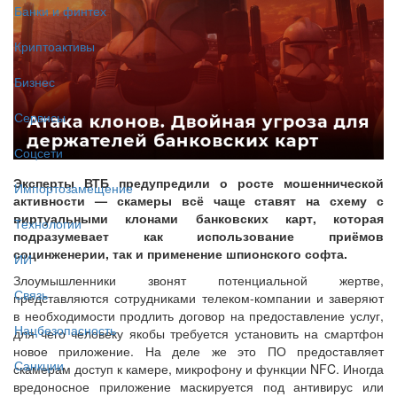
Банки и финтех
Криптоактивы
Бизнес
Сервисы
Соцсети
Эксперты ВТБ предупредили о росте мошеннической
Импортозамещение
активности — скамеры всё чаще ставят на схему с
виртуальными клонами банковских карт, которая
Технологии
подразумевает как использование приёмов
социнженерии, так и применение шпионского софта.
ИИ
Злоумышленники звонят потенциальной жертве,
Связь
представляются сотрудниками телеком-компании и заверяют
в необходимости продлить договор на предоставление услуг,
Нацбезопасность
для чего человеку якобы требуется установить на смартфон
новое приложение. На деле же это ПО предоставляет
Санкции
скамерам доступ к камере, микрофону и функции NFC. Иногда
вредоносное приложение маскируется под антивирус или