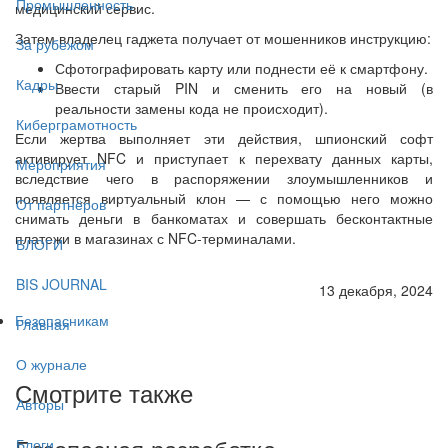
Промышленность
медицинский сервис.
Затем владелец гаджета получает от мошенников инструкцию:
За рубежом
Сфотографировать карту или поднести её к смартфону.
Кадры
Ввести старый PIN и сменить его на новый (в
реальности замены кода не происходит).
Киберграмотность
Если жертва выполняет эти действия, шпионский софт
активирует NFC и приступает к перехвату данных карты,
Мероприятия
вследствие чего в распоряжении злоумышленников и
появляется виртуальный клон — с помощью него можно
От партнёров
снимать деньги в банкоматах и совершать бесконтактные
платежи в магазинах с NFC-терминалами.
БЛОГИ
BIS JOURNAL
13 декабря, 2024
Безопасникам
Главная
О журнале
Смотрите также
Авторы
Блоги