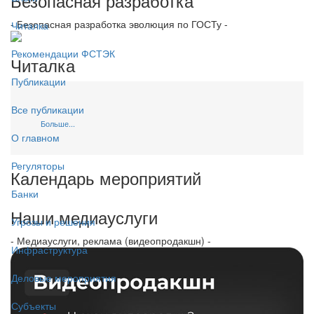
Безопасная разработка
- Безопасная разработка эволюция по ГОСТу -
Читалка
Рекомендации ФСТЭК
Читалка
Публикации
Все публикации
Больше...
О главном
Регуляторы
Календарь мероприятий
Банки
Наши медиауслуги
Угрозы и решения
- Медиауслуги, реклама (видеопродакшн) -
Инфраструктура
Деловые мероприятия
Субъекты