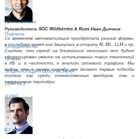
История
Архив номеров
Руководитель SOC Wildberries & Russ Иван Дьячков
Подписка
Со временем автоматизация приобретала разные формы,
в последнее время она двинулась в сторону AI, ML, LLM и пр.
Сотрудничество
Считаю, что тренд на ближайшие несколько лет будет
сфоркусирован именно на использовании таких технологий
Отзывы
в ИБ и, в частности, в анализе сетевого трафика. Мы
видим, что к этому снаряду уже делают первые подходы
ЭНЦИКЛОПЕДИЯ БЕЗОПАСНИКА
коллеги как среди отечественных вендоров, так и
заграничные партнёры.
LEAK-БЕЗ
О НАС