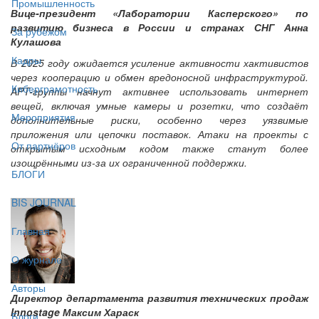
Промышленность
Вице-президент «Лаборатории Касперского» по
развитию бизнеса в России и странах СНГ Анна
За рубежом
Кулашова
Кадры
В 2025 году ожидается усиление активности хактивистов
через кооперацию и обмен вредоносной инфраструктурой.
Киберграмотность
APT-группы начнут активнее использовать интернет
вещей, включая умные камеры и розетки, что создаёт
Мероприятия
дополнительные риски, особенно через уязвимые
приложения или цепочки поставок. Атаки на проекты с
От партнёров
открытым исходным кодом также станут более
изощрёнными из-за их ограниченной поддержки.
БЛОГИ
BIS JOURNAL
Главная
О журнале
Авторы
Директор департамента развития технических продаж
Innostage Максим Хараск
Блоги