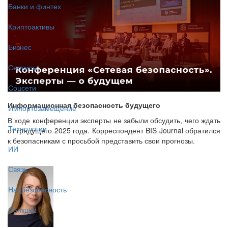
Банки и финтех
Криптоактивы
Бизнес
Сервисы
Соцсети
Информационная безопасность будущего
Импортозамещение
В ходе конференции эксперты не забыли обсудить, чего ждать
Технологии
от грядущего 2025 года. Корреспондент BIS Journal обратился
к безопасникам с просьбой представить свои прогнозы.
ИИ
Связь
Нацбезопасность
Санкции