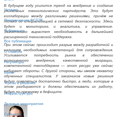
В будущем году усилится тренд на внедрение и создание
Читалка
уникальных технологических партнёрств. Это будут
коллаборации между различными решениями, причём не
Рекомендации ФСТЭК
только со специализацией в сетевой безопасности. Здесь
будет и мониторинг, и аналитика, и управление.
Публикации
Значительно вырастет необходимость в дальнейшей
расширенной технической поддержке.
Все публикации
При этом сейчас происходит разрыв между разработкой и
наличием необходимых компетенций для сопровождения.
О главном
Усиливается потребность рынка в обеспечении
полноценного внедрения, качественной миграции,
Регуляторы
компетентной техподдержке — этот ресурс уже сейчас
набирает обороты. С другой стороны, мы имеем нехватку
Банки
обученных специалистов. У заказчиков новые решения
будут появляться достаточно быстро, а люди, которые в
Угрозы и решения
этом разбираются и должны обеспечивать их работу,
будут по-прежнему в дефиците.
Инфраструктура
Деловые мероприятия
Субъекты