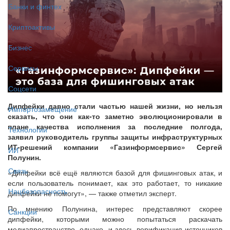
Банки и финтех
Криптоактивы
Бизнес
Сервисы
Соцсети
Дипфейки давно стали частью нашей жизни, но нельзя
Импортозамещение
сказать, что они как-то заметно эволюционировали в
плане качества исполнения за последние полгода,
Технологии
заявил руководитель группы защиты инфраструктурных
ИТ-решений компании «Газинформсервис» Сергей
ИИ
Полунин.
Связь
«Дипфейки всё ещё являются базой для фишинговых атак, и
если пользователь понимает, как это работает, то никакие
Нацбезопасность
дипфейки не помогут», — также отметил эксперт.
По мнению Полунина, интерес представляют скорее
Санкции
дипфейки, которыми можно попытаться раскачать
медиапространство, однако, и здесь верификация источников