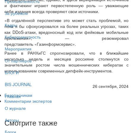
Промышленность
и фактчекинг играют первостепенную роль — уважающие
себя издания всегда проверяют свои источники.
За рубежом
«В отдалённой перспективе это может стать проблемой, но
Кадры
пока я бы сфокусировался на более реальных угрозах, таких
как DDoS-атаки, вредоносный код или фейковые мобильные
Киберграмотность
приложения», — резюмировал
представитель «Газинформсервис».
Мероприятия
Ранее в РАНХиГС спрогнозировали, что в ближайшие
несколько недель и месяцев россияне столкнутся со
От партнёров
значительным ростом числа мошеннических кибератак с
использованием современных дипфейк-инструментов.
БЛОГИ
BIS JOURNAL
26 сентября, 2024
Безопасникам
Главная
Комментарии экспертов
О журнале
Авторы
Смотрите также
Блоги