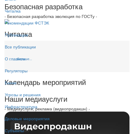
Безопасная разработка
Читалка
- Безопасная разработка эволюция по ГОСТу -
Рекомендации ФСТЭК
Читалка
Публикации
Все публикации
О главном
Больше...
Регуляторы
Календарь мероприятий
Банки
Угрозы и решения
Наши медиауслуги
Инфраструктура
- Медиауслуги, реклама (видеопродакшн) -
Деловые мероприятия
Субъекты