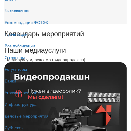
Читалка
Больше...
Рекомендации ФСТЭК
Календарь мероприятий
Публикации
Все публикации
Наши медиауслуги
О главном
- Медиауслуги, реклама (видеопродакшн) -
Регуляторы
Банки
Угрозы и решения
Инфраструктура
Деловые мероприятия
Субъекты