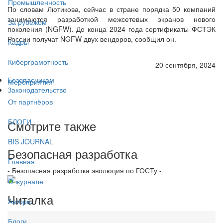
Промышленность
По словам Лютикова, сейчас в стране порядка 50 компаний
занимаются разработкой межсетевых экранов нового
За рубежом
поколения (NGFW). До конца 2024 года сертификаты ФСТЭК
России получат NGFW двух вендоров, сообщил он.
Кадры
Киберграмотность
20 сентября, 2024
Безопасникам
Мероприятия
Законодательство
От партнёров
БЛОГИ
Смотрите также
BIS JOURNAL
Безопасная разработка
Главная
- Безопасная разработка эволюция по ГОСТу -
О журнале
Читалка
Авторы
Блоги