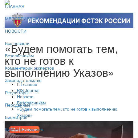
ГЛАВНАЯ
МЕРОПРИЯТИЯ
НОВОСТИ
«Будем помогать тем,
Все новости
кто не готов к
Безопасникам
выполнению Указов»
Комментарии экспертов
Законодательство
Главная
BIS Journal
Регуляторы
Новости
Безопасникам
Персданные
«Будем помогать тем, кто не готов к выполнению
Указов»
Биометрия
Киберпреступность