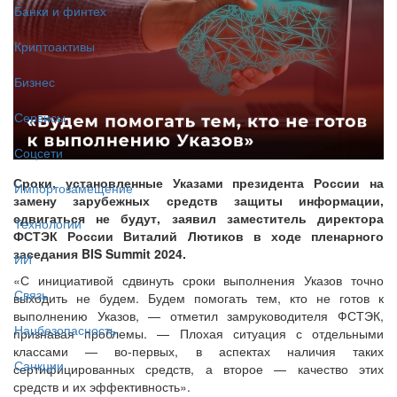
Банки и финтех
Криптоактивы
Бизнес
Сервисы
Соцсети
Сроки, установленные Указами президента России на
Импортозамещение
замену зарубежных средств защиты информации,
сдвигаться не будут, заявил заместитель директора
Технологии
ФСТЭК России Виталий Лютиков в ходе пленарного
заседания BIS Summit 2024.
ИИ
«С инициативой сдвинуть сроки выполнения Указов точно
Связь
выходить не будем. Будем помогать тем, кто не готов к
выполнению Указов, — отметил замруководителя ФСТЭК,
Нацбезопасность
признавая проблемы. — Плохая ситуация с отдельными
классами — во-первых, в аспектах наличия таких
Санкции
сертифицированных средств, а второе — качество этих
средств и их эффективность».