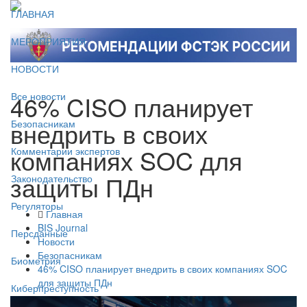
ГЛАВНАЯ
МЕРОПРИЯТИЯ
НОВОСТИ
46% CISO планирует
Все новости
внедрить в своих
Безопасникам
компаниях SOC для
Комментарии экспертов
защиты ПДн
Законодательство
Регуляторы
Главная
BIS Journal
Персданные
Новости
Безопасникам
Биометрия
46% CISO планирует внедрить в своих компаниях SOC
для защиты ПДн
Киберпреступность