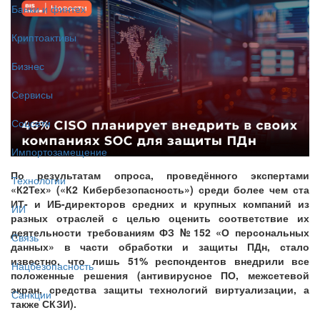
Банки и финтех
Криптоактивы
Бизнес
Сервисы
Соцсети
Импортозамещение
По результатам опроса, проведённого экспертами
Технологии
«К2Тех» («К2 Кибербезопасность») среди более чем ста
ИТ- и ИБ-директоров средних и крупных компаний из
ИИ
разных отраслей с целью оценить соответствие их
деятельности требованиям ФЗ №152 «О персональных
Связь
данных» в части обработки и защиты ПДн, стало
известно, что лишь 51% респондентов внедрили все
Нацбезопасность
положенные решения (антивирусное ПО, межсетевой
экран, средства защиты технологий виртуализации, а
Санкции
также СКЗИ).