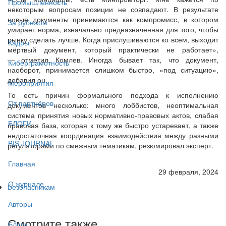
Промышленность
некоторым вопросам позиции не совпадают. В результате
новые документы принимаются как компромисс, в котором
За рубежом
умирает норма, изначально предназначенная для того, чтобы
рынку сделать лучше. Когда прислушиваются ко всем, выходит
Кадры
мёртвый документ, который практически не работает»,
— отметил Комлев. Иногда бывает так, что документ,
Киберграмотность
наоборот, принимается слишком быстро, «под ситуацию»,
добавил он.
Мероприятия
То есть причин формального подхода к исполнению
От партнёров
документов несколько: много лоббистов, неоптимальная
система принятия новых нормативно-правовых актов, слабая
БЛОГИ
правовая база, которая к тому же быстро устаревает, а также
недостаточная координация взаимодействия между разными
BIS JOURNAL
регуляторами по смежным тематикам, резюмировал эксперт.
Главная
29 февраля, 2024
О журнале
Безопасникам
Авторы
Смотрите также
Блоги