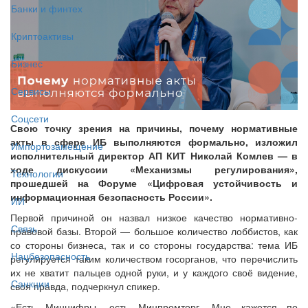
Банки и финтех
Криптоактивы
Бизнес
Сервисы
Соцсети
Свою точку зрения на причины, почему нормативные
акты в сфере ИБ выполняются формально, изложил
Импортозамещение
исполнительный директор АП КИТ Николай Комлев — в
ходе дискуссии «Механизмы регулирования»,
Технологии
прошедшей на Форуме «Цифровая устойчивость и
информационная безопасность России».
ИИ
Первой причиной он назвал низкое качество нормативно-
Связь
правовой базы. Второй — большое количество лоббистов, как
со стороны бизнеса, так и со стороны государства: тема ИБ
Нацбезопасность
регулируется таким количеством госорганов, что перечислить
их не хватит пальцев одной руки, и у каждого своё видение,
Санкции
своя правда, подчеркнул спикер.
«Есть Минцифры, есть Минпромторг. Мне кажется по