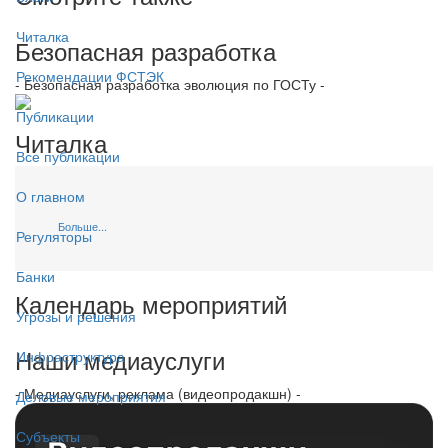
Читалка
Безопасная разработка
Рекомендации ФСТЭК
- Безопасная разработка эволюция по ГОСТу -
Публикации
Читалка
Все публикации
О главном
Больше...
Регуляторы
Банки
Календарь мероприятий
Угрозы и решения
Наши медиауслуги
Инфраструктура
- Медиауслуги, реклама (видеопродакшн) -
Деловые мероприятия
Субъекты