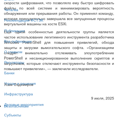
скорости шифрования, что позволяло ему быстро шифровать
файлы по всей системе и минимизировать вероятность
Читалка
обнаружения или прерывания работы. Он применял команду,
которая принудительно завершала все запущенные процессы
Рекомендации ФСТЭК
виртуальной машины на хосте ESXi.
Публикации
Ещё одной особенностью деятельности группы является
частое использование легитимного инструмента разработчика
Все публикации
Windows PowerShell для повышения привилегий, обхода
защиты и загрузки вымогательского софта. «Организациям
О главном
следует внимательно отслеживать злоупотребление
PowerShell и несанкционированное выполнение скриптов и
Регуляторы
загрузчиков, которые отключают инструменты безопасности и
повышают привилегии», — заключили исследователи.
Банки
Угрозы и решения
Усам Оздемиров
Инфраструктура
9 июля, 2025
Деловые мероприятия
Безопасникам
Субъекты