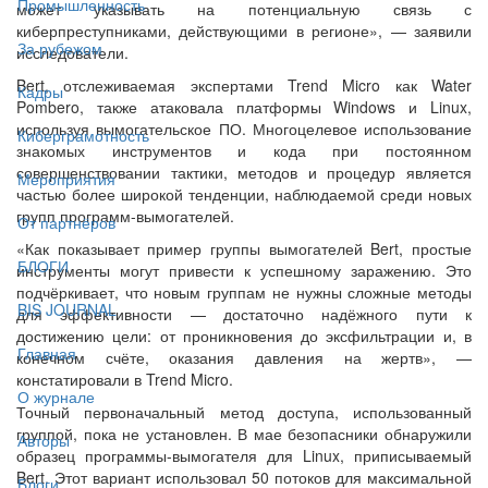
Промышленность
может указывать на потенциальную связь с
киберпреступниками, действующими в регионе», — заявили
За рубежом
исследователи.
Bert, отслеживаемая экспертами Trend Micro как Water
Кадры
Pombero, также атаковала платформы Windows и Linux,
используя вымогательское ПО. Многоцелевое использование
Киберграмотность
знакомых инструментов и кода при постоянном
совершенствовании тактики, методов и процедур является
Мероприятия
частью более широкой тенденции, наблюдаемой среди новых
групп программ-вымогателей.
От партнёров
«Как показывает пример группы вымогателей Bert, простые
БЛОГИ
инструменты могут привести к успешному заражению. Это
подчёркивает, что новым группам не нужны сложные методы
BIS JOURNAL
для эффективности — достаточно надёжного пути к
достижению цели: от проникновения до эксфильтрации и, в
Главная
конечном счёте, оказания давления на жертв», —
констатировали в Trend Micro.
О журнале
Точный первоначальный метод доступа, использованный
группой, пока не установлен. В мае безопасники обнаружили
Авторы
образец программы-вымогателя для Linux, приписываемый
Bert. Этот вариант использовал 50 потоков для максимальной
Блоги