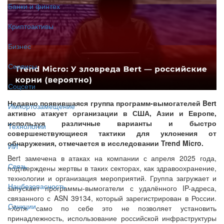
Банки и финтех
Криптоактивы
Бизнес
Сервисы
Соцсети
Недавно появившаяся группа программ-вымогателей Bert
Импортозамещение
активно атакует организации в США, Азии и Европе,
используя различные варианты и быстро
Технологии
совершенствующиеся тактики для уклонения от
обнаружения, отмечается в исследовании Trend Micro.
ИИ
Bert замечена в атаках на компании с апреля 2025 года,
Связь
подтверждены жертвы в таких секторах, как здравоохранение,
технологии и организация мероприятий. Группа загружает и
Нацбезопасность
запускает программы-вымогатели с удалённого IP-адреса,
связанного с ASN 39134, который зарегистрирован в России.
Санкции
«Хотя само по себе это не позволяет установить
принадлежность, использование российской инфраструктуры