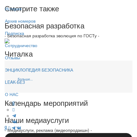
Смотрите также
История
Архив номеров
Безопасная разработка
Подписка
- Безопасная разработка эволюция по ГОСТу -
Сотрудничество
Читалка
Отзывы
ЭНЦИКЛОПЕДИЯ БЕЗОПАСНИКА
Больше...
LEAK-БЕЗ
О НАС
Календарь мероприятий
Наши медиауслуги
- Медиауслуги, реклама (видеопродакшн) -