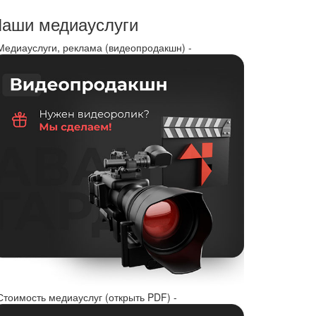
аши медиауслуги
 Медиауслуги, реклама (видеопродакшн) -
Стоимость медиауслуг (открыть PDF) -