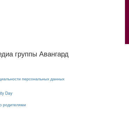
Медиа группы Авангард
циальности персональных данных
ty Day
ко родителями