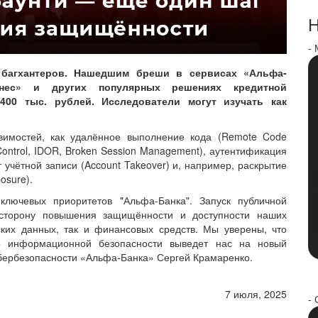
Н
-
 багхантеров. Нашедшим бреши в сервисах «Альфа-
изнес» и других популярных решениях кредитной
400 тыс. рублей. Исследователи могут изучать как
вимостей, как удалённое выполнение кода (Remote Code
 Control, IDOR, Broken Session Management), аутентификация
хват учётной записи (Account Takeover) и, например, раскрытие
osure).
лючевых приоритетов "Альфа-Банка". Запуск публичной
сторону повышения защищённости и доступности наших
ских данных, так и финансовых средств. Мы уверены, что
по информационной безопасности выведет нас на новый
ибербезопасности «Альфа-Банка» Сергей Крамаренко.
7 июля, 2025
- 