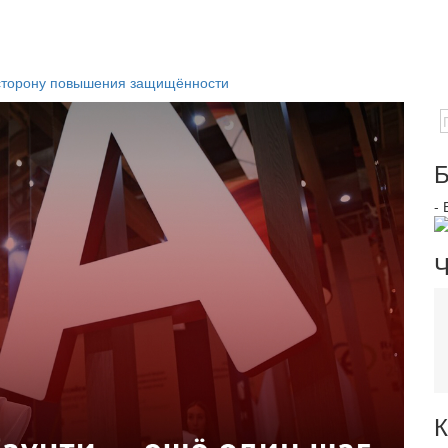
 сторону повышения защищённости
Б
-
Ч
К