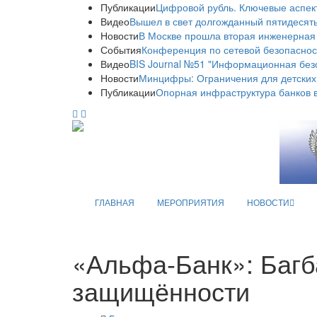
Публикации
Цифровой рубль. Ключевые аспек
Видео
Вышел в свет долгожданный пятидесяты
Новости
В Москве прошла вторая инженерная
События
Конференция по сетевой безопаснос
Видео
BIS Journal №51 "Информационная без
Новости
Минцифры: Ограничения для детских
Публикации
Опорная инфраструктура банков в
ГЛАВНАЯ
МЕРОПРИЯТИЯ
НОВОСТИ
«Альфа-Банк»: Багб
защищённости