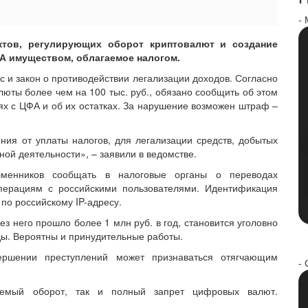
-
ктов, регулирующих оборот криптовалют и создание
А имуществом, облагаемое налогом.
кс и закон о противодействии легализации доходов. Согласно
люты более чем на 100 тыс. руб., обязано сообщить об этом
ях с ЦФА и об их остатках. За нарушение возможен штраф –
ния от уплаты налогов, для легализации средств, добытых
ой деятельности», – заявили в ведомстве.
бменников сообщать в налоговые органы о переводах
перациям с российскими пользователями. Идентификация
 по российскому IP-адресу.
ез него прошло более 1 млн руб. в год, становится уголовно
ды. Вероятны и принудительные работы.
ершении преступлений может признаваться отягчающим
- 
емый оборот, так и полный запрет цифровых валют.