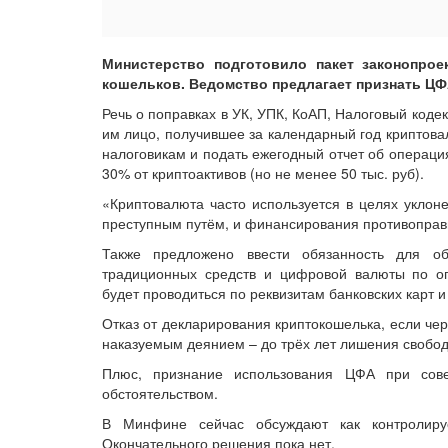
Министерство подготовило пакет законопрое
кошельков. Ведомство предлагает признать ЦФ
Речь о поправках в УК, УПК, КоАП, Налоговый коде
им лицо, получившее за календарный год криптова
налоговикам и подать ежегодный отчет об операци
30% от криптоактивов (но не менее 50 тыс. руб).
«Криптовалюта часто используется в целях уклоне
преступным путём, и финансирования противоправн
Также предложено ввести обязанность для о
традиционных средств и цифровой валюты по о
будет проводиться по реквизитам банковских карт и
Отказ от декларирования криптокошелька, если чер
наказуемым деянием – до трёх лет лишения свобо
Плюс, признание использования ЦФА при сов
обстоятельством.
В Минфине сейчас обсуждают как контролиру
Окончательного решения пока нет.