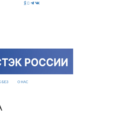
K-БЕЗ
О НАС
А