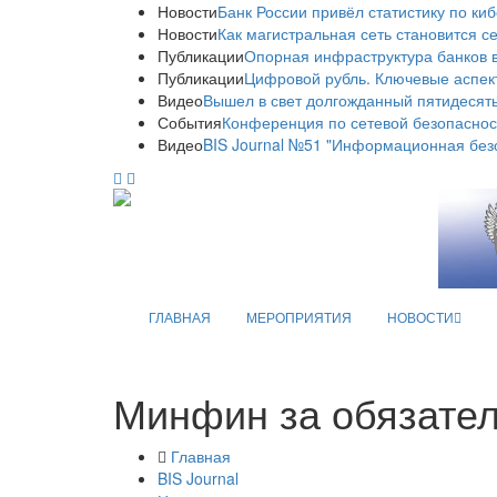
Новости
Банк России привёл статистику по ки
Новости
Как магистральная сеть становится с
Публикации
Опорная инфраструктура банков в
Публикации
Цифровой рубль. Ключевые аспек
Видео
Вышел в свет долгожданный пятидесяты
События
Конференция по сетевой безопаснос
Видео
BIS Journal №51 "Информационная без
ГЛАВНАЯ
МЕРОПРИЯТИЯ
НОВОСТИ
Минфин за обязате
Главная
BIS Journal