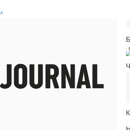
ФА
Б
-
Ч
К
Н