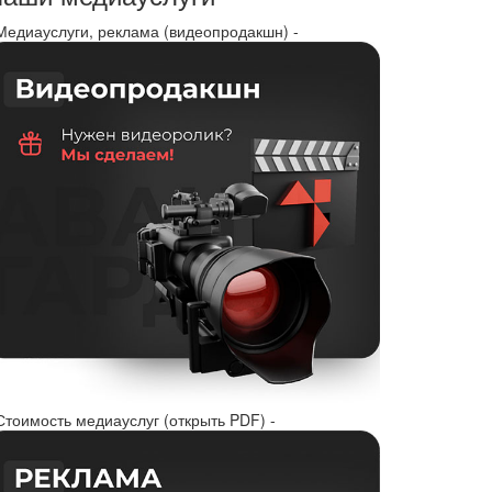
 Медиауслуги, реклама (видеопродакшн) -
Стоимость медиауслуг (открыть PDF) -