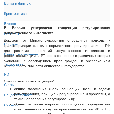
Банки и финтех
Криптоактивы
Бизнес
В России утверждена концепция регулирования
искусственного интеллекта.
Сервисы
Документ от Минэкономразвития определяет подходы к
Соцсети
трансформации системы нормативного регулирования в РФ
для развития технологий искусственного интеллекта и
Импортозамещение
робототехники (ИИ и РТ соответственно) в различных сферах
экономики с соблюдением прав граждан и обеспечением
Технологии
безопасности личности общества и государства.
ИИ
Смысловые блоки концепции:
Связь
общие положения (цели Концепции, цели и задачи
регулирования, принципы регулирования и проблемы, а
Нацбезопасность
также направления регулирования);
общеотраслевые вопросы: оборот данных, юридическая
Санкции
ответственность в случае применения систем ИИ и РТ,
экспорт систем ИИ и РТ, страховые институты,