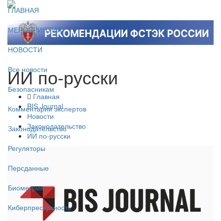
ГЛАВНАЯ
МЕРОПРИЯТИЯ
НОВОСТИ
ИИ по-русски
Все новости
Безопасникам
Главная
BIS Journal
Комментарии экспертов
Новости
Законодательство
Законодательство
ИИ по-русски
Регуляторы
Персданные
Биометрия
Киберпреступность