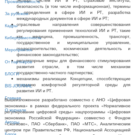
Промышленность
безопасность (в том числе информационная), термины
и определения в сфере ИИ и РТ, разработка
За рубежом
международных документов в сфере ИИ и РТ;
отраслевые направления совершенствования
Кадры
регулирования применения технологий ИИ и РТ, такие
как медицина, промышленность, транспорт,
Киберграмотность
государственное и муниципальное управление,
градостроительство, космическая деятельность и
Мероприятия
финансовое законодательство;
регуляторные меры для финансового стимулирования
От партнёров
развития отрасли, в том числе механизм
государственно-частного партнерства;
БЛОГИ
механизмы реализации Концепции, способствующие
созданию комфортной регуляторной среды для
BIS JOURNAL
развития ИИ и РТ.
Главная
Вышеизложенное разработано совместно с АНО «Цифровая
экономика» в рамках федерального проекта «Нормативное
О журнале
регулирование цифровой среды» нацпрограммы «Цифровая
экономика Российской Федерации» совместно с Фондом
Авторы
«Сколково», ПАО «Сбербанк», ПАО «МТС», Аналитическим
центром при Правительстве РФ, Национальной Ассоциацией
Блоги