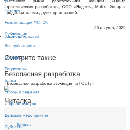
участников рынка робототехники, Фондом «Центр
стратегических разработок», ООО «Яндекс», Mail.ru Group и
Читалка
представителями других организаций.
Рекомендации ФСТЭК
25 августа, 2020
Публикации
Законодательство
Все публикации
Смотрите также
О главном
Регуляторы
Безопасная разработка
Банки
- Безопасная разработка эволюция по ГОСТу -
Угрозы и решения
Читалка
Инфраструктура
Деловые мероприятия
Больше...
Субъекты