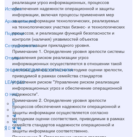
реализации угроз информационных, процессов
обеспечения надежности операционной и защиты
История
информации, включая процессы применения мер
защиты информации технологических, реализуемых
Архив номеров
на технологических участках бизнес- и технологических
процессов, и реализации функций безопасности и
Подписка
контроля (наличия) уязвимостей объектов
информатизации прикладного уровня.
Сотрудничество
Примечание 1. Определение уровня зрелости системы
управления риском реализации угроз
Отзывы
информационных осуществляется в отношении такой
системы целиком согласно методике оценки зрелости,
ЭНЦИКЛОПЕДИЯ БЕЗОПАСНИКА
приводимой в рамках семейства стандартов
управления риском "Управление риском реализации
LEAK-БЕЗ
информационных угроз и обеспечение операционной
надежности".
О НАС
Примечание 2. Определение уровня зрелости
процессов обеспечения надежности операционной и
защиты информации осуществляется согласно
методикам оценки соответствия, приводимым в рамках
семейств стандартов надежности операционной и
защиты информации соответственно.
Примечание 3. Определение уровня зрелости