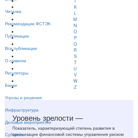
I
K
Читалка
L
M
Рекомендации ФСТЭК
N
O
Публикации
P
Q
Все публикации
R
S
О главном
T
U
Регуляторы
V
W
Банки
Z
Угрозы и решения
Инфраструктура
Уровень зрелости —
Деловые мероприятия
Показатель, характеризующий степень развития в
организации финансовой системы управления риском
Субъекты