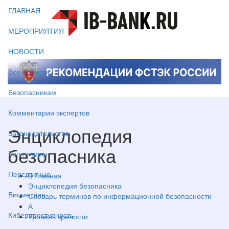
ГЛАВНАЯ
МЕРОПРИЯТИЯ
НОВОСТИ
Все новости
Безопасникам
Комментарии экспертов
Энциклопедия
Законодательство
безопасника
Регуляторы
Персданные
Главная
Энциклопедия безопасника
Биометрия
Словарь терминов по информационной безопасности
А
Киберпреступность
Уровень зрелости