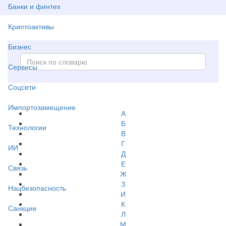
Банки и финтех
Криптоактивы
Бизнес
Сервисы
Соцсети
Импортозамещение
А
Б
Технологии
В
Г
ИИ
Д
Е
Связь
Ж
З
Нацбезопасность
И
К
Санкции
Л
М