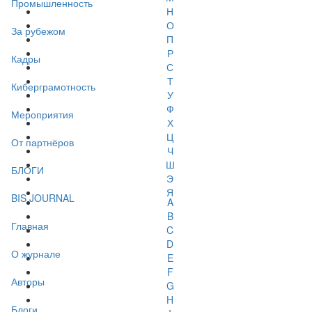
Промышленность
Н
О
За рубежом
П
Р
Кадры
С
Т
Киберграмотность
У
Ф
Мероприятия
Х
Ц
От партнёров
Ч
Ш
БЛОГИ
Э
Я
BIS JOURNAL
A
B
Главная
C
D
О журнале
E
F
Авторы
G
H
Блоги