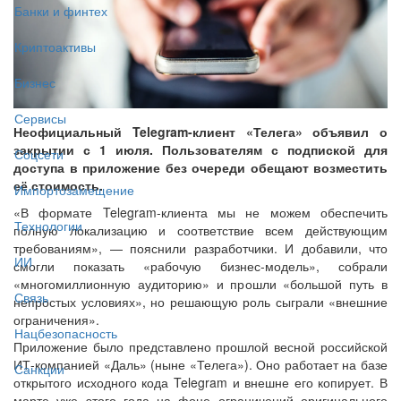
Банки и финтех
Криптоактивы
Бизнес
Сервисы
Неофициальный Telegram-клиент «Телега» объявил о
закрытии с 1 июля. Пользователям с подпиской для
Соцсети
доступа в приложение без очереди обещают возместить
её стоимость.
Импортозамещение
«В формате Telegram-клиента мы не можем обеспечить
Технологии
полную локализацию и соответствие всем действующим
требованиям», — пояснили разработчики. И добавили, что
ИИ
смогли показать «рабочую бизнес-модель», собрали
«многомиллионную аудиторию» и прошли «большой путь в
Связь
непростых условиях», но решающую роль сыграли «внешние
ограничения».
Нацбезопасность
Приложение было представлено прошлой весной российской
ИТ-компанией «Даль» (ныне «Телега»). Оно работает на базе
Санкции
открытого исходного кода Telegram и внешне его копирует. В
марте уже этого года на фоне ограничений оригинального