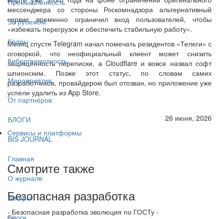
Промышленность
мессенджера со стороны Роскомнадзора альтернативный
сервис временно ограничил вход пользователей, чтобы
За рубежом
«избежать перегрузок и обеспечить стабильную работу».
Кадры
Месяц спустя Telegram начал помечать резидентов «Телеги» с
оговоркой, что неофициальный клиент может снизить
Киберграмотность
защищённость переписки, а Cloudflare и вовсе назвал софт
шпионским. Позже этот статус, по словам самих
Мероприятия
разработчиков, провайдером был отозван, но приложение уже
успели удалить из App Store.
От партнёров
26 июня, 2026
БЛОГИ
Сервисы и платформы
BIS JOURNAL
Главная
Смотрите также
О журнале
Безопасная разработка
Авторы
- Безопасная разработка эволюция по ГОСТу -
Блоги