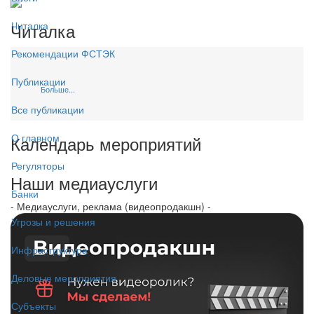
Читалка
Читалка
Рекомендации ФСТЭК
Публикации
Больше...
Все публикации
О главном
Календарь мероприятий
Регуляторы
Наши медиауслуги
Банки
- Медиауслуги, реклама (видеопродакшн) -
Угрозы и решения
Инфраструктура
Деловые мероприятия
Субъекты