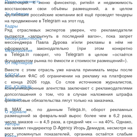
Промышленность
инвестиций. К июню финсектор, ритейл и недвижимость
восстановили свои объёмы размещений, а в целом
За рубежом
крупнейшие российские компании всё ещё проводят тендеры
на продвижение в Telegram на этот год.
Кадры
Ряд отраслевых экспертов уверен, что рекламодатели
пытаются «запрыгнуть в последний вагон», пока запрет
Киберграмотность
мессенджера Павла Дурова и/или рекламы в нём не
оформился законодательно (при этом конкретно
Мероприятия
в Telega.in говорят, что Telegram в целом «остаётся
фундаментом рынка по ёмкости и стоимости размещений»).
От партнёров
Вместе с этим отрасль уже начала принимать меры после
БЛОГИ
заявления ФАС об ограничении на рекламу на платформе
с конца 2026 года. Со слов источников журналистов,
BIS JOURNAL
коммуникационные агентства заключают с рекламодателями
допсоглашения о том, что в случае наложения штрафа
Главная
финансовые обязательства лягут только на заказчика.
В MAX же, по данным Telega.in, оборот рекламных
О журнале
размещений за февраль‑май вырос более чем в 6,2 раза,
число заказов — в 4,5 раза, а средний чек — на 40%. Однако,
Авторы
как заявил гендиректор D‑Agency Игорь Демидов, несмотря на
рост упомянутых показателей, органика остаётся слабым
Блоги