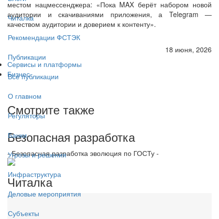
местом нацмессенджера: «Пока MAX берёт набором новой
аудитории и скачиваниями приложения, а Telegram —
Читалка
качеством аудитории и доверием к контенту».
Рекомендации ФСТЭК
18 июня, 2026
Публикации
Сервисы и платформы
Бизнес
Все публикации
О главном
Смотрите также
Регуляторы
Безопасная разработка
Банки
- Безопасная разработка эволюция по ГОСТу -
Угрозы и решения
Инфраструктура
Читалка
Деловые мероприятия
Субъекты