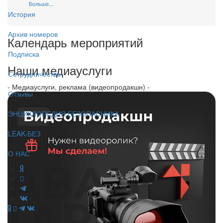
Больше...
История
Архив номеров
Календарь мероприятий
Подписка
Наши медиауслуги
Сотрудничество
- Медиауслуги, реклама (видеопродакшн) -
Отзывы
ЭНЦИКЛОПЕДИЯ БЕЗОПАСНИКА
LEAK-БЕЗ
О НАС