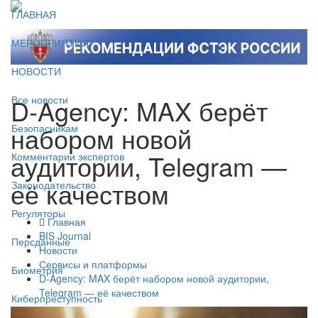
ГЛАВНАЯ
МЕРОПРИЯТИЯ
НОВОСТИ
D‑Agency: MAX берёт
Все новости
набором новой
Безопасникам
аудитории, Telegram —
Комментарии экспертов
её качеством
Законодательство
Регуляторы
Главная
BIS Journal
Персданные
Новости
Сервисы и платформы
Биометрия
D‑Agency: MAX берёт набором новой аудитории,
Telegram — её качеством
Киберпреступность