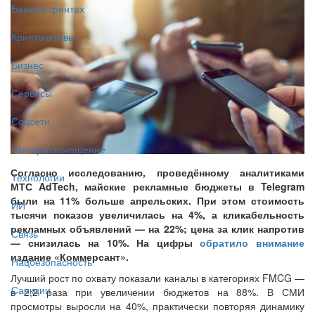
Банки и финтех
Криптоактивы
Бизнес
Сервисы
Соцсети
Импортозамещение
Согласно исследованию, проведённому аналитиками
Технологии
МТС AdTech, майские рекламные бюджеты в Telegram
были на 11% больше апрельских. При этом стоимость
ИИ
тысячи показов увеличилась на 4%, а кликабельность
рекламных объявлений — на 22%; цена за клик напротив
Связь
— снизилась на 10%. На цифры
обратило внимание
издание «Коммерсант».
Нацбезопасность
Лучший рост по охвату показали каналы в категориях FMCG —
Санкции
в 2,2 раза при увеличении бюджетов на 88%. В СМИ
просмотры выросли на 40%, практически повторяя динамику