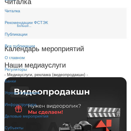
Читалка
Читалка
Рекомендации ФСТЭК
Больше...
Публикации
Все публикации
Календарь мероприятий
О главном
Наши медиауслуги
Регуляторы
- Медиауслуги, реклама (видеопродакшн) -
Банки
Угрозы и решения
Инфраструктура
Деловые мероприятия
Субъекты