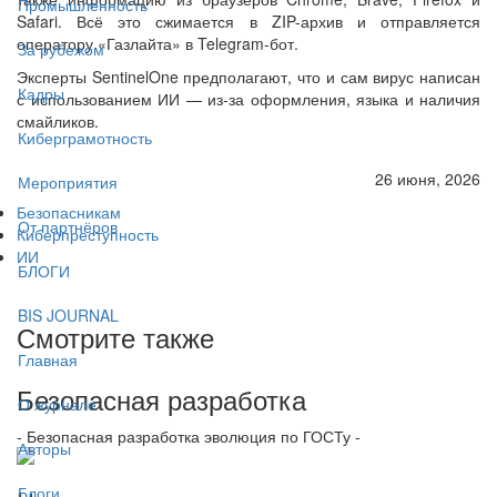
Промышленность
Safari. Всё это сжимается в ZIP-архив и отправляется
оператору «Газлайта» в Telegram-бот.
За рубежом
Эксперты SentinelOne предполагают, что и сам вирус написан
Кадры
с использованием ИИ — из-за оформления, языка и наличия
смайликов.
Киберграмотность
26 июня, 2026
Мероприятия
Безопасникам
От партнёров
Киберпреступность
ИИ
БЛОГИ
BIS JOURNAL
Смотрите также
Главная
Безопасная разработка
О журнале
- Безопасная разработка эволюция по ГОСТу -
Авторы
Блоги