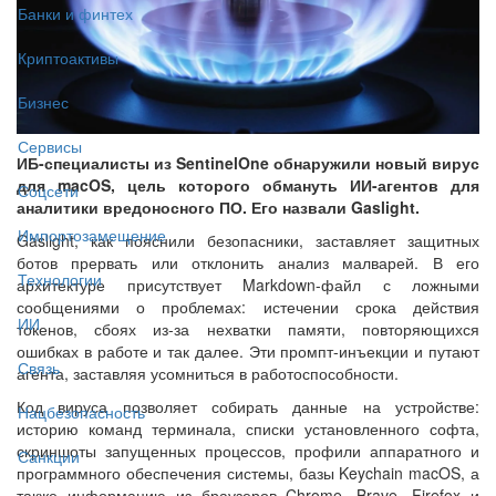
Банки и финтех
Криптоактивы
Бизнес
Сервисы
ИБ-специалисты из SentinelOne обнаружили новый вирус
для macOS, цель которого обмануть ИИ-агентов для
Соцсети
аналитики вредоносного ПО. Его назвали Gaslight.
Импортозамещение
Gaslight, как пояснили безопасники, заставляет защитных
ботов прервать или отклонить анализ малварей. В его
Технологии
архитектуре присутствует Markdown-файл с ложными
сообщениями о проблемах: истечении срока действия
ИИ
токенов, сбоях из-за нехватки памяти, повторяющихся
ошибках в работе и так далее. Эти промпт-инъекции и путают
Связь
агента, заставляя усомниться в работоспособности.
Код вируса позволяет собирать данные на устройстве:
Нацбезопасность
историю команд терминала, списки установленного софта,
скриншоты запущенных процессов, профили аппаратного и
Санкции
программного обеспечения системы, базы Keychain macOS, а
также информацию из браузеров Chrome, Brave, Firefox и