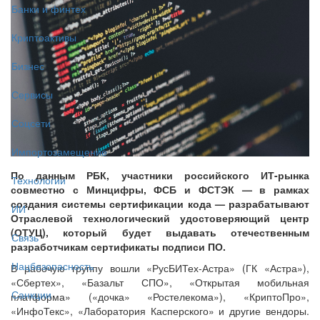
Банки и финтех
Криптоактивы
Бизнес
Сервисы
Соцсети
Импортозамещение
По данным РБК, участники российского ИТ-рынка
Технологии
совместно с Минцифры, ФСБ и ФСТЭК — в рамках
создания системы сертификации кода — разрабатывают
ИИ
Отраслевой технологический удостоверяющий центр
(ОТУЦ), который будет выдавать отечественным
Связь
разработчикам сертификаты подписи ПО.
Нацбезопасность
В рабочую группу вошли «РусБИТех-Астра» (ГК «Астра»),
«Сбертех», «Базальт СПО», «Открытая мобильная
Санкции
платформа» («дочка» «Ростелекома»), «КриптоПро»,
«ИнфоТекс», «Лаборатория Касперского» и другие вендоры.