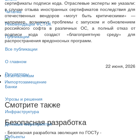
сертификаты подписи кода. Отраслевые эксперты же указали:
в случае отзыва иностранных сертификатов последствия для
Читалка
отечественных вендоров «могут быть критическими» —
например, возникнут проблемы с запуском и обновлением
Рекомендации ФСТЭК
российского софта в различных ОС, а полный отказ от
подписи кода создаст «благоприятную среду» для
Публикации
распространения вредоносных программ.
Все публикации
О главном
22 июня, 2026
Регуляторы
Безопасникам
Импортозамещение
Банки
Угрозы и решения
Смотрите также
Инфраструктура
Безопасная разработка
Деловые мероприятия
- Безопасная разработка эволюция по ГОСТу -
Субъекты