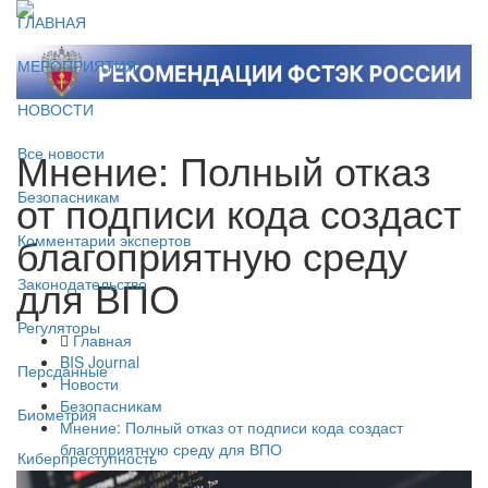
ГЛАВНАЯ
МЕРОПРИЯТИЯ
НОВОСТИ
Мнение: Полный отказ
Все новости
от подписи кода создаст
Безопасникам
благоприятную среду
Комментарии экспертов
для ВПО
Законодательство
Регуляторы
Главная
BIS Journal
Персданные
Новости
Безопасникам
Биометрия
Мнение: Полный отказ от подписи кода создаст
благоприятную среду для ВПО
Киберпреступность