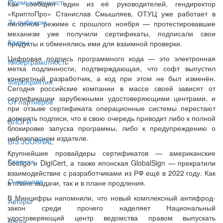
Промышленность
Как сообщил один из её руководителей, гендиректор
«КриптоПро» Станислав Смышляев, ОТУЦ уже работает в
За рубежом
пилотном режиме с прошлого ноября — протестировавшие
механизм уже получили сертификаты, подписали свои
Кадры
продукты и обменялись ими для взаимной проверки.
Цифровая подпись программного кода — это электронная
Киберграмотность
метка подлинности, подтверждающая, что софт выпустил
конкретный разработчик, а код при этом не был изменён.
Мероприятия
Сегодня российские компании в массе своей зависят от
сертификации зарубежными удостоверяющими центрами, и
От партнёров
при отзыве сертификата операционные системы перестают
доверять подписи, что в свою очередь приводит либо к полной
БЛОГИ
блокировке запуска программы, либо к предупреждению о
небезопасном издателе.
BIS JOURNAL
Крупнейшие провайдеры сертификатов — американские
Главная
Sectigo и DigiCert, а также японская GlobalSign — прекратили
взаимодействие с разработчиками из РФ ещё в 2022 году. Как
О журнале
в плане выдачи, так и в плане продления.
В Минцифры напомнили, что новый комплексный антифрод-
Авторы
закон среди прочего наделяет Национальный
удостоверяющий центр ведомства правом выпускать
Блоги