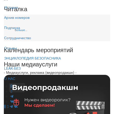
Читалка
История
Архив номеров
Подписка
Больше...
Сотрудничество
Календарь мероприятий
Отзывы
ЭНЦИКЛОПЕДИЯ БЕЗОПАСНИКА
Наши медиауслуги
LEAK-БЕЗ
- Медиауслуги, реклама (видеопродакшн) -
О НАС