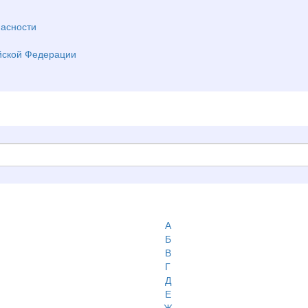
асности
йской Федерации
А
Б
В
Г
Д
Е
Ж