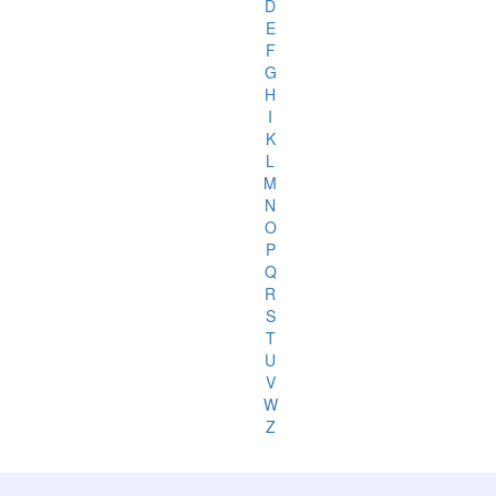
D
E
F
G
H
I
K
L
M
N
O
P
Q
R
S
T
U
V
W
Z