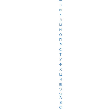
З
И
К
Л
М
Н
О
П
Р
С
Т
У
Ф
Х
Ц
Ч
Ш
Э
Я
A
B
C